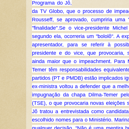
Programa do Jô,
da TV Globo, que o processo de impea
Rousseff, se aprovado, cumpriria uma 
"finalidade".
Se o vice-presidente Miche
segundo ela, ocorreria um "bololô". A ex
apresentador, para se referir à possi
presidente e do vice, que provocaria,
ainda maior que o impeachment. Para M
Temer têm responsabilidades equivalente
partidos (PT e PMDB) estão implicados ig
ex-ministra voltou a defender que a melh
impugnação da chapa Dilma-Temer pelo 
(TSE), o que provocaria novas eleições 
Jô tratou a entrevistada como candidata
escolhido nomes para o Ministério.
Marin
qualquer decisão. "Não é uma mentira 