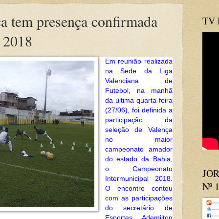
ça tem presença confirmada
TV
l 2018
Em reunião realizada
na Sede da Liga
Valenciana de
Futebol, na manhã
da última quarta-feira
(27/06), foi definida a
participação da
seleção de Valença
no maior
campeonato amador
do estado da Bahia,
o Campeonato
JOR
Intermunicipal 2018.
Nº 
O encontro contou
com as participações
do secretário de
Esportes, Ademilton