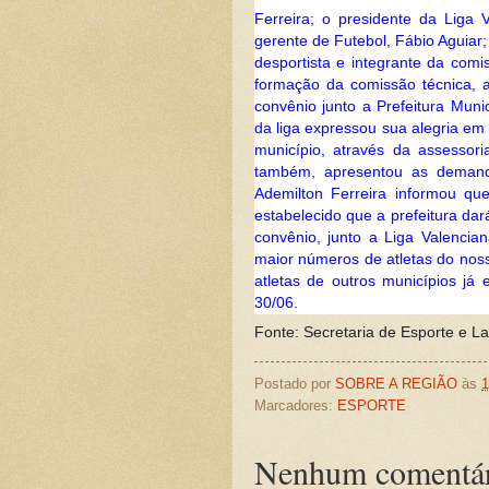
Ferreira; o presidente da Liga
gerente de Futebol, Fábi
o Aguiar;
desportista e integrante da comi
formação da comissão técnica, 
convênio junto a Prefeitura Muni
da liga expressou sua alegria em
município, através da assessori
também, apresentou as demanda
Ademilton Ferreira informou que
estabelecido que a prefeitura da
convênio, junto a Liga Valencia
maior números de atletas do noss
atletas de outros municípios já
30/06.
Fonte: Secretaria de Esporte e L
Postado por
SOBRE A REGIÃO
às
1
Marcadores:
ESPORTE
Nenhum comentár