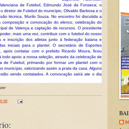
 Valenciana de Futebol, Edmundo José da Fonseca; o
 o diretor de Futebol do município, Olivaldo Barbosa e o
ssão técnica, Murilo Souza.
No encontro foi discutida a
a composição e convocação do elenco, celebração do
cipal de Valença e captação de recursos. O presidente
 poder, mais uma vez, contribuir com o futebol do nosso
a e inscrição dos atletas junto à federação baiana e
s iniciais para o plantel.
O secretário de Esportes
, após contatar com o prefeito Ricardo Moura, ficou
rá todo apoio a nossa seleção, através da celebração de
na de Futebol, primando por formar um plantel com o
o município, valorizando assim a prata da c
asa. Alguns
 estão sendo contatados. A convocação sairá ate o dia
azer
0:28
BAI
io:
S