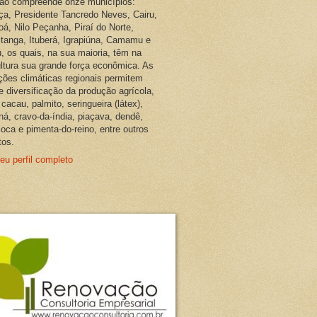
ião compreende onze municípios:
ça, Presidente Tancredo Neves, Cairu,
oá, Nilo Peçanha, Piraí do Norte,
pitanga, Ituberá, Igrapiúna, Camamu e
, os quais, na sua maioria, têm na
ultura sua grande força econômica. As
ções climáticas regionais permitem
e diversificação da produção agrícola,
cacau, palmito, seringueira (látex),
ná, cravo-da-índia, piaçava, dendê,
oca e pimenta-do-reino, entre outros
tos.
eu perfil completo