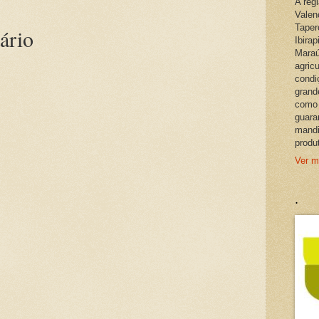
A reg
Valen
Taper
ário
Ibira
Maraú
agric
condi
grand
como 
guara
mandi
produ
Ver m
.