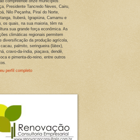
ião compreende onze municípios:
ça, Presidente Tancredo Neves, Cairu,
oá, Nilo Peçanha, Piraí do Norte,
pitanga, Ituberá, Igrapiúna, Camamu e
, os quais, na sua maioria, têm na
ultura sua grande força econômica. As
ções climáticas regionais permitem
e diversificação da produção agrícola,
cacau, palmito, seringueira (látex),
ná, cravo-da-índia, piaçava, dendê,
oca e pimenta-do-reino, entre outros
tos.
eu perfil completo