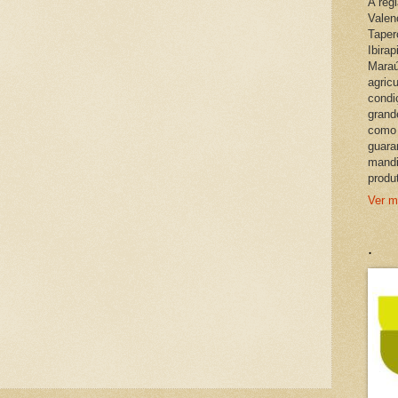
A reg
Valen
Taper
Ibira
Maraú
agric
condi
grand
como 
guara
mandi
produ
Ver m
.