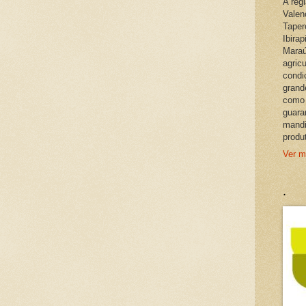
A reg
Valen
Taper
Ibira
Maraú
agric
condi
grand
como 
guara
mandi
produ
Ver m
.