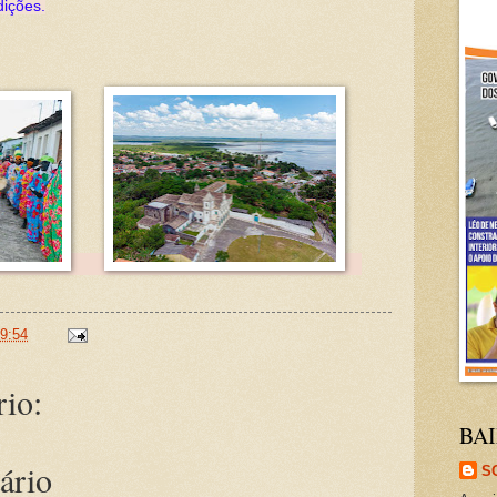
dições.
9:54
io:
BAI
ário
S