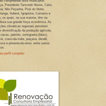
ião compreende onze municípios:
ça, Presidente Tancredo Neves, Cairu,
oá, Nilo Peçanha, Piraí do Norte,
pitanga, Ituberá, Igrapiúna, Camamu e
, os quais, na sua maioria, têm na
ultura sua grande força econômica. As
ções climáticas regionais permitem
e diversificação da produção agrícola,
cacau, palmito, seringueira (látex),
ná, cravo-da-índia, piaçava, dendê,
oca e pimenta-do-reino, entre outros
tos.
eu perfil completo