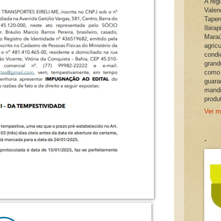
A reg
Valen
Taper
Ibira
Maraú
agric
condi
grand
como 
guara
mandi
produ
Ver m
.