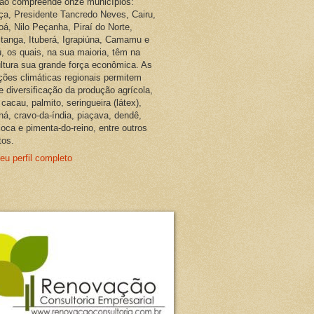
ião compreende onze municípios:
ça, Presidente Tancredo Neves, Cairu,
oá, Nilo Peçanha, Piraí do Norte,
pitanga, Ituberá, Igrapiúna, Camamu e
, os quais, na sua maioria, têm na
ultura sua grande força econômica. As
ções climáticas regionais permitem
e diversificação da produção agrícola,
cacau, palmito, seringueira (látex),
ná, cravo-da-índia, piaçava, dendê,
oca e pimenta-do-reino, entre outros
tos.
eu perfil completo