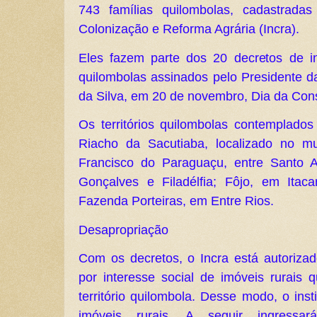
743 famílias quilombolas, cadastradas
Colonização e Reforma Agrária (Incra).
Eles fazem parte dos 20 decretos de int
quilombolas assinados pelo Presidente da
da Silva, em 20 de novembro, Dia da Con
Os territórios quilombolas contemplado
Riacho da Sacutiaba, localizado no m
Francisco do Paraguaçu, entre Santo A
Gonçalves e Filadélfia; Fôjo, em Itac
Fazenda Porteiras, em Entre Rios.
Desapropriação
Com os decretos, o Incra está autorizad
por interesse social de imóveis rurais 
território quilombola. Desse modo, o instit
imóveis rurais. A seguir ingressa