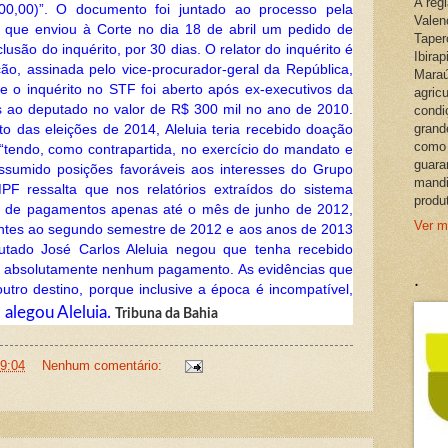
A reg
0,00)”. O documento foi juntado ao processo pela
Valen
, que enviou à Corte no dia 18 de abril um pedido de
Taper
usão do inquérito, por 30 dias. O relator do inquérito é
Ibira
ção, assinada pelo vice-procurador-geral da República,
Maraú
e o inquérito no STF foi aberto após ex-executivos da
agric
 ao deputado no valor de R$ 300 mil no ano de 2010.
condi
grand
to das eleições de 2014, Aleluia teria recebido doação
como 
, “tendo, como contrapartida, no exercício do mandato e
guara
assumido posições favoráveis aos interesses do Grupo
mandi
F ressalta que nos relatórios extraídos do sistema
produ
s de pagamentos apenas até o mês de junho de 2012,
Ver m
rentes ao segundo semestre de 2012 e aos anos de 2013
tado José Carlos Aleluia negou que tenha recebido
 absolutamente nenhum pagamento. As evidências que
.
utro destino, porque inclusive a época é incompatível,
, alegou Aleluia.
Tribuna da Bahia
9:04
Nenhum comentário: