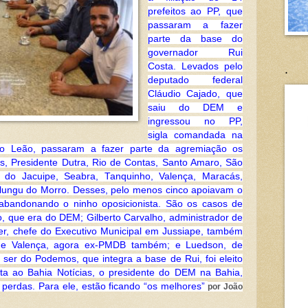
prefeitos ao PP, que
passaram a fazer
parte da base do
governador Rui
.
Costa. Levados pelo
deputado federal
Cláudio Cajado, que
saiu do DEM e
ingressou no PP,
sigla comandada na
ão Leão, passaram a fazer parte da agremiação os
, Presidente Dutra, Rio de Contas, Santo Amaro, São
do Jacuipe, Seabra, Tanquinho, Valença, Maracás,
lungu do Morro. Desses, pelo menos cinco apoiavam o
abandonando o ninho oposicionista. São os casos de
o, que era do DEM; Gilberto Carvalho, administrador de
r, chefe do Executivo Municipal em Jussiape, também
de Valença, agora ex-PMDB também; e Luedson, de
ser do Podemos, que integra a base de Rui, foi eleito
a ao Bahia Notícias, o presidente do DEM na Bahia,
s perdas. Para ele, estão ficando “os melhores”
por João