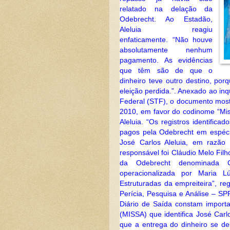
relatado na delação da
Odebrecht. Ao Estadão,
Aleluia reagiu
enfaticamente. “Não houve
absolutamente nenhum
pagamento. As evidências
que têm são de que o
dinheiro teve outro destino, por
eleição perdida.”. Anexado ao in
Federal (STF), o documento most
2010, em favor do codinome “Miss
Aleluia. “Os registros identifi
pagos pela Odebrecht em espécie
José Carlos Aleluia, em razão
responsável foi Cláudio Melo Filho
da Odebrecht denominad
operacionalizada por Maria L
Estruturadas da empreiteira”, re
Perícia, Pesquisa e Análise – S
Diário de Saída constam importa
(MISSA) que identifica José Carl
que a entrega do dinheiro se de