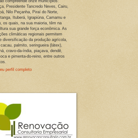
ião compreende onze municípios:
ça, Presidente Tancredo Neves, Cairu,
oá, Nilo Peçanha, Piraí do Norte,
pitanga, Ituberá, Igrapiúna, Camamu e
, os quais, na sua maioria, têm na
ultura sua grande força econômica. As
ções climáticas regionais permitem
e diversificação da produção agrícola,
cacau, palmito, seringueira (látex),
ná, cravo-da-índia, piaçava, dendê,
oca e pimenta-do-reino, entre outros
tos.
eu perfil completo