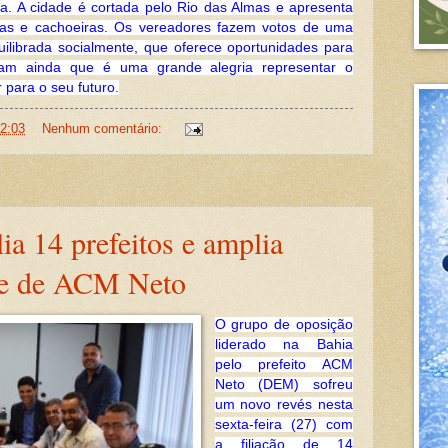
a. A cidade é cortada pelo Rio das Almas e apresenta
as e cachoeiras. O
s vereadores fazem votos de uma
uilibrada socialmente, que oferece oportunidades para
çam ainda que é uma grande alegria representar o
r para o seu futuro.
2:03
Nenhum comentário:
a 14 prefeitos e amplia
se de ACM Neto
O grupo de oposição
liderado na Bahia
pelo prefeito ACM
Neto (DEM) sofreu
um novo revés nesta
sexta-feira (27) com
a filiação de 14