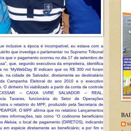
que inclusive a época é incompatível, eu estava com a
quérito que investiga o parlamentar no Supremo Tribunal
ra que o pagamento ocorreu no dia 17 de setembro de
a”, que, segundo executivos da empreiteira, identifica
cados no ‘MyWebDay B’ indicam que os R$ 300 mil foram
, na cidade de Salvador, diretamente ao destinatário
 da Campanha Eleitoral do ano 2010 e o executivo
. O dinheiro foi viabilizado a partir da conta de controle
a CXSSAR – CAIXA UVRE SALVADOR – REAL,
úcia Tavares, funcionária do Setor de Operações
gistra o relatório do MPF, produzido pela Secretaria de
PPEA/PGR. O MPF afirma que no relatório Lançamentos
BAI
ntes informações, tais como “O codinome beneficiário
os Aleluia; o local de pagamento (DIRETOS), indicando
S
u em espécie diretamente ao beneficiário; e por fim o