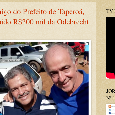
go do Prefeito de Taperoá,
TV
ebido R$300 mil da Odebrecht
JOR
Nº 