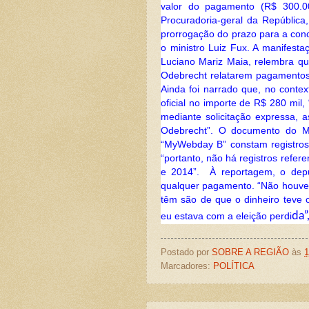
valor do pagamento (R$ 300.00
Procuradoria-geral da República
prorrogação do prazo para a concl
o ministro Luiz Fux. A manifesta
Luciano Mariz Maia, relembra qu
Odebrecht relatarem pagamentos
Ainda foi narrado que, no contex
oficial no importe de R$ 280 mil
mediante solicitação expressa, 
Odebrecht”. O documento do MP
“MyWebday B” constam registro
“portanto, não há registros refe
e 2014”. À reportagem, o depu
qualquer pagamento. “Não houve
têm são de que o dinheiro teve o
da”
eu estava com a eleição perdi
Postado por
SOBRE A REGIÃO
às
1
Marcadores:
POLÍTICA