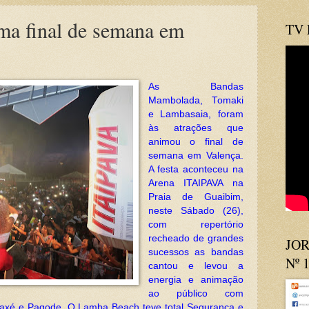
a final de semana em
TV
As Bandas
Mambolada, Tomaki
e Lambasaia, foram
às atrações que
animou o final de
semana em Valença.
A festa aconteceu na
Arena ITAIPAVA na
Praia de Guaibim,
neste Sábado (26),
com repertório
recheado de grandes
JOR
sucessos as bandas
Nº 
cantou e levou a
energia e animação
ao público com
 axé e Pagode. O Lamba Beach teve total Segurança e