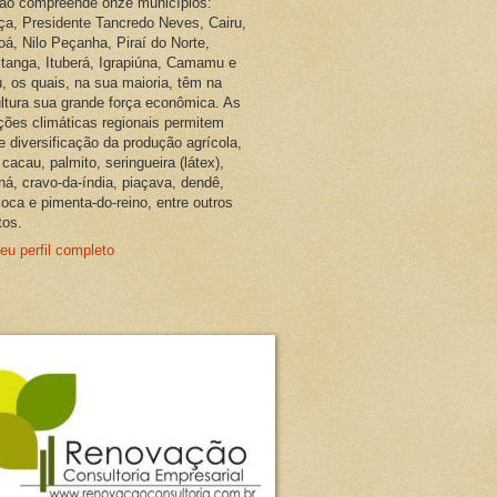
ião compreende onze municípios:
ça, Presidente Tancredo Neves, Cairu,
oá, Nilo Peçanha, Piraí do Norte,
pitanga, Ituberá, Igrapiúna, Camamu e
, os quais, na sua maioria, têm na
ultura sua grande força econômica. As
ções climáticas regionais permitem
e diversificação da produção agrícola,
cacau, palmito, seringueira (látex),
ná, cravo-da-índia, piaçava, dendê,
oca e pimenta-do-reino, entre outros
tos.
eu perfil completo