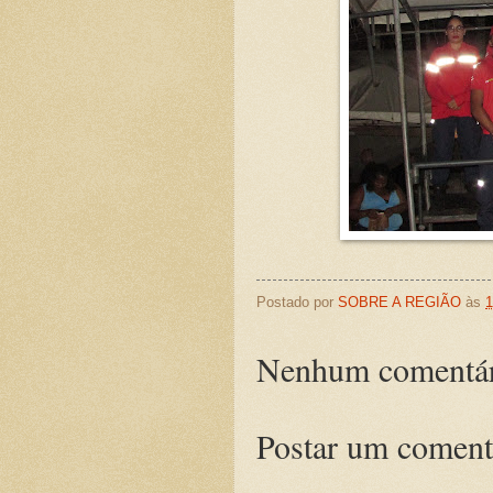
Postado por
SOBRE A REGIÃO
às
1
Nenhum comentár
Postar um coment