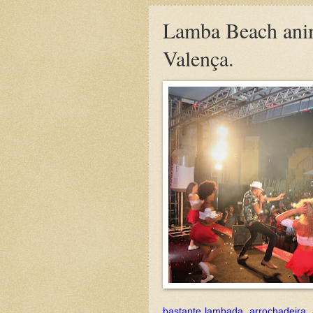
Lamba Beach anim
Valença.
bastante lambada, arrochadeira,