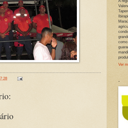
A reg
Valen
Taper
Ibira
Maraú
agric
condi
grand
como 
guara
mandi
produ
Ver m
.
7:28
io:
ário