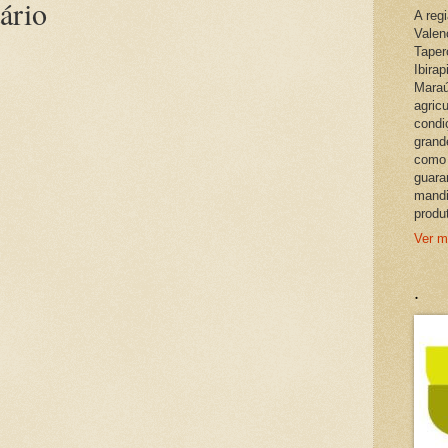
ário
A reg
Valen
Taper
Ibira
Maraú
agric
condi
grand
como 
guara
mandi
produ
Ver m
.