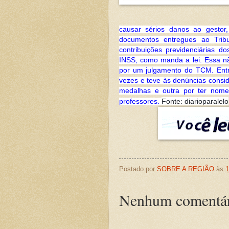
causar sérios danos ao gestor
documentos entregues ao Tribun
contribuições previdenciárias d
INSS, como manda a lei. Essa nã
por um julgamento do TCM. Entre
vezes e teve às denúncias consi
medalhas e outra por ter nomea
Fonte: diarioparalelo
professores. 
Postado por
SOBRE A REGIÃO
às
1
Nenhum comentár