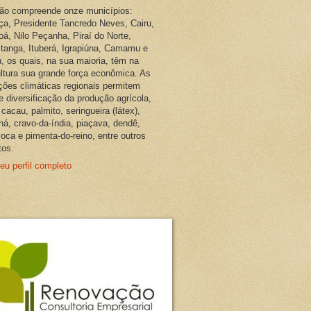
ião compreende onze municípios:
ça, Presidente Tancredo Neves, Cairu,
oá, Nilo Peçanha, Piraí do Norte,
pitanga, Ituberá, Igrapiúna, Camamu e
, os quais, na sua maioria, têm na
ultura sua grande força econômica. As
ções climáticas regionais permitem
e diversificação da produção agrícola,
cacau, palmito, seringueira (látex),
ná, cravo-da-índia, piaçava, dendê,
oca e pimenta-do-reino, entre outros
tos.
eu perfil completo