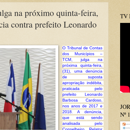
a na próximo quinta-feira,
TV
cia contra prefeito Leonardo
O Tribunal de Contas 
dos Municípios – 
TCM, julga na 
próxima quinta-feira, 
(31), uma denúncia 
de suposta 
apropriação indébita, 
praticada pelo 
prefeito Leonardo 
Barbosa Cardoso, 
JOR
nos anos de 2017 e 
2018. A denúncia, 
Nº 
que está sendo 
analisada pelo 
Conselheiro Relator 