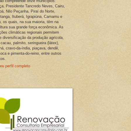
ião compreende onze municípios:
ça, Presidente Tancredo Neves, Cairu,
oá, Nilo Peçanha, Piraí do Norte,
pitanga, Ituberá, Igrapiúna, Camamu e
, os quais, na sua maioria, têm na
ultura sua grande força econômica. As
ções climáticas regionais permitem
e diversificação da produção agrícola,
cacau, palmito, seringueira (látex),
ná, cravo-da-índia, piaçava, dendê,
oca e pimenta-do-reino, entre outros
tos.
eu perfil completo