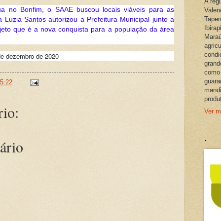
A reg
ua no Bonfim, o SAAE buscou locais viáveis para as
Valen
Taper
 Luzia Santos autorizou a Prefeitura Municipal junto a
Ibira
rojeto que é a nova conquista para a população da área
Maraú
agric
condi
de dezembro de 2020
grand
como 
guara
5:22
mandi
produ
io:
Ver m
.
ário