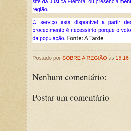
site da Justiça Eleitoral ou presencialment
região.
O serviço está disponível a partir de
procedimento é necessário porque o voto 
da população.
Fonte: A Tarde
Postado por
SOBRE A REGIÃO
às
15:16
Nenhum comentário:
Postar um comentário