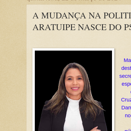
A MUDANÇA NA POLIT
ARATUIPE NASCE DO P
Ma
dest
secre
espo
Cru
Dam
no