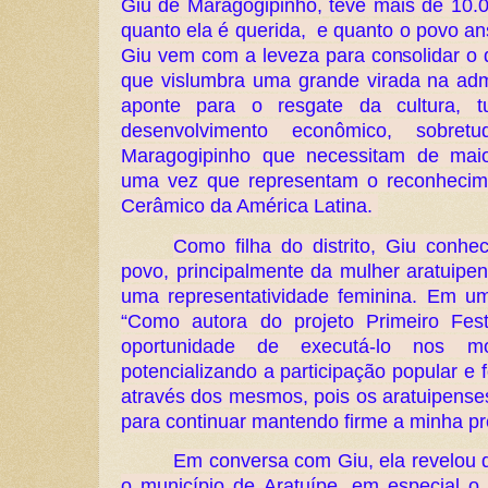
Giu de Maragogipinho, teve mais de 10.0
quanto ela é querida, e quanto o povo anse
Giu vem com a leveza para consolidar o d
que vislumbra uma grande virada na adm
aponte para o resgate da cultura, tu
desenvolvimento econômico, sobre
Maragogipinho que necessitam de maior
uma vez que representam o reconhecime
Cerâmico da América Latina.
Como filha do distrito, Giu conhe
povo, principalmente da mulher aratuipe
uma representatividade feminina. Em um
“Como autora do projeto Primeiro Fest
oportunidade de executá-lo nos mo
potencializando a participação popular e
através dos mesmos, pois os aratuipenses
para continuar mantendo firme a minha pr
Em conversa com Giu, ela revelou q
o município de Aratuípe, em especial o 