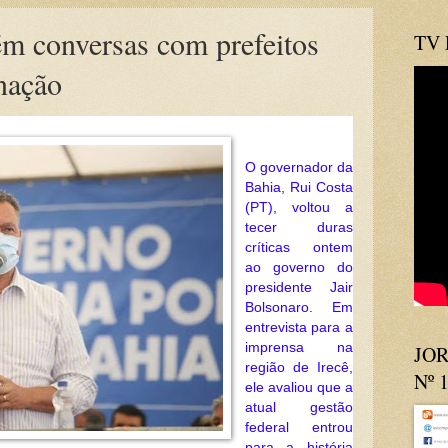
ém conversas com prefeitos
TV
inação
O governador da
Bahia, Rui Costa
(PT), voltou a
tecer duras
críticas ontem
ao governo do
presidente Jair
Bolsonaro. Em
entrevista para a
imprensa na
JOR
região de Irecê,
Nº 
ele avaliou que a
atual gestão
federal entrou
para a história