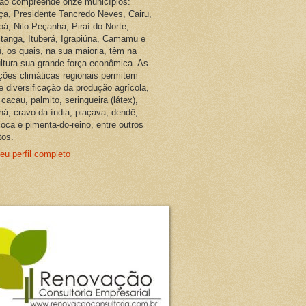
ião compreende onze municípios:
ça, Presidente Tancredo Neves, Cairu,
oá, Nilo Peçanha, Piraí do Norte,
pitanga, Ituberá, Igrapiúna, Camamu e
, os quais, na sua maioria, têm na
ultura sua grande força econômica. As
ções climáticas regionais permitem
e diversificação da produção agrícola,
cacau, palmito, seringueira (látex),
ná, cravo-da-índia, piaçava, dendê,
oca e pimenta-do-reino, entre outros
tos.
eu perfil completo