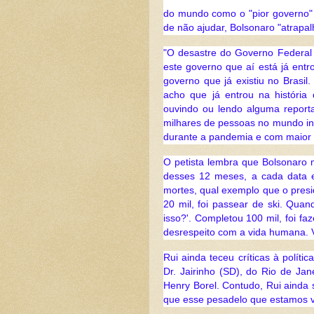
do mundo como o "pior governo" 
de não ajudar, Bolsonaro "atrapal
"O desastre do Governo Federal 
este governo que aí está já entro
governo que já existiu no Brasil.
acho que já entrou na históri
ouvindo ou lendo alguma repor
milhares de pessoas no mundo int
durante a pandemia e com maior n
O petista lembra que Bolsonaro 
desses 12 meses, a cada data e
mortes, qual exemplo que o pres
20 mil, foi passear de ski. Qua
isso?'. Completou 100 mil, foi f
desrespeito com a vida humana. V
Rui ainda teceu críticas à polít
Dr. Jairinho (SD), do Rio de Ja
Henry Borel. Contudo, Rui ainda 
que esse pesadelo que estamos v