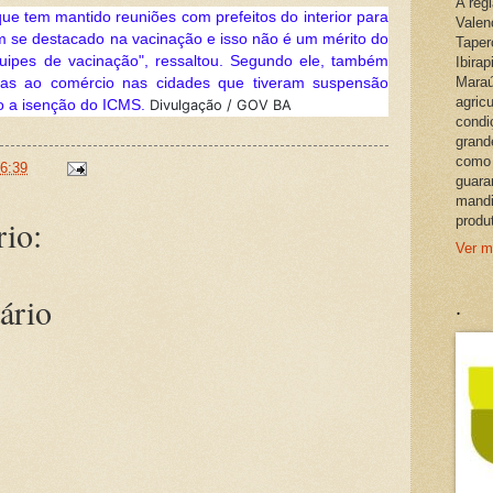
A reg
que tem mantido reuniões com prefeitos do interior para
Valen
em se destacado na vacinação e isso não é um mérito do
Taper
uipes de vacinação", ressaltou. Segundo ele, também
Ibira
Maraú
adas ao comércio nas cidades que tiveram suspensão
agric
mo a isenção do ICMS.
Divulgação / GOV BA
condi
grand
como 
6:39
guara
mandi
io:
produ
Ver m
ário
.