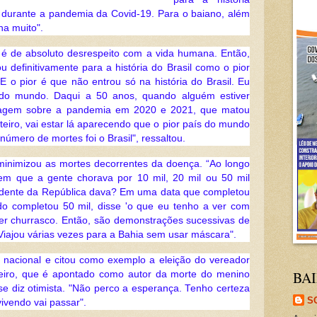
durante a pandemia da Covid-19. Para o baiano, além
ha muito".
é de absoluto desrespeito com a vida humana. Então,
u definitivamente para a história do Brasil como o pior
 E o pior é que não entrou só na história do Brasil. Eu
a do mundo. Daqui a 50 anos, quando alguém estiver
tagem sobre a pandemia em 2020 e 2021, que matou
eiro, vai estar lá aparecendo que o pior país do mundo
úmero de mortes foi o Brasil", ressaltou.
minimizou as mortes decorrentes da doença. “Ao longo
m que a gente chorava por 10 mil, 20 mil ou 50 mil
idente da República dava? Em uma data que completou
ndo completou 50 mil, disse 'o que eu tenho a ver com
azer churrasco. Então, são demonstrações sucessivas de
iajou várias vezes para a Bahia sem usar máscara".
ica nacional e citou como exemplo a eleição do vereador
BAI
neiro, que é apontado como autor da morte do menino
se diz otimista. "Não perco a esperança. Tenho certeza
S
ivendo vai passar".