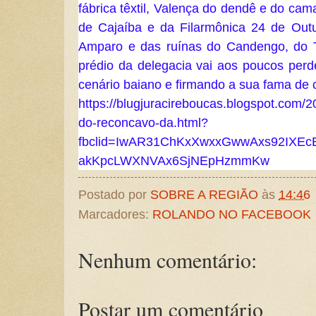
fábrica têxtil, Valença do dendê e do ca
de Cajaíba e da Filarmônica 24 de Outu
Amparo e das ruínas do Candengo, do Te
prédio da delegacia vai aos poucos perd
cenário baiano e firmando a sua fama de c
https://blugjuracireboucas.blogspot.com/2
do-reconcavo-da.html?
fbclid=IwAR31ChKxXwxxGwwAxs92IXEc
akKpcLWXNVAx6SjNEpHzmmKw
Postado por
SOBRE A REGIÃO
às
14:46
Marcadores:
ROLANDO NO FACEBOOK
Nenhum comentário:
Postar um comentário