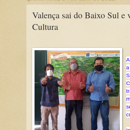
Valença sai do Baixo Sul e 
Cultura
A
a
S
C
t
m
s
c