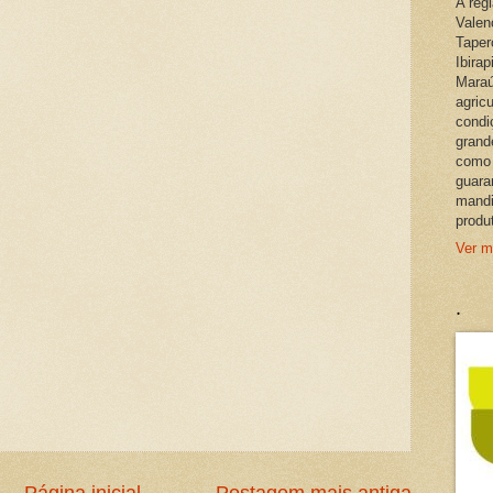
A reg
Valen
Taper
Ibira
Maraú
agric
condi
grand
como 
guara
mandi
produ
Ver m
.
Página inicial
Postagem mais antiga