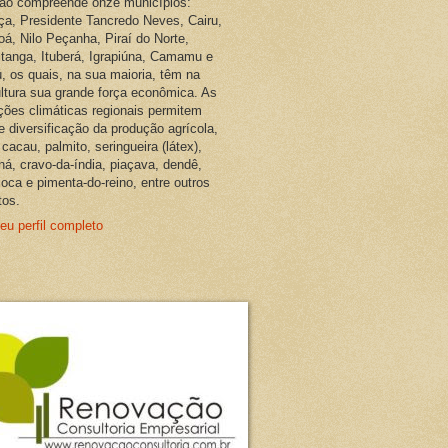
ião compreende onze municípios:
ça, Presidente Tancredo Neves, Cairu,
oá, Nilo Peçanha, Piraí do Norte,
pitanga, Ituberá, Igrapiúna, Camamu e
, os quais, na sua maioria, têm na
ultura sua grande força econômica. As
ções climáticas regionais permitem
e diversificação da produção agrícola,
cacau, palmito, seringueira (látex),
ná, cravo-da-índia, piaçava, dendê,
oca e pimenta-do-reino, entre outros
tos.
eu perfil completo