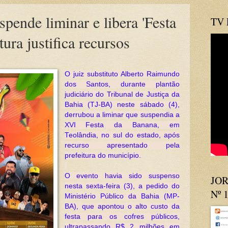
spende liminar e libera 'Festa
TV
tura justifica recursos
O juiz substituto Alberto Raimundo
dos Santos, durante plantão
judiciário do Tribunal de Justiça da
Bahia (TJ-BA) neste sábado (4),
derrubou a liminar que suspendia a
XVI Festa da Banana, em
Teolândia, no sul do estado, após
recurso apresentado pela
prefeitura do município.
O evento havia sido suspenso
JOR
nesta sexta-feira (3), a pedido do
Nº 
Ministério Público da Bahia (MP-
BA), que apontou o alto custo da
festa para os cofres públicos,
ultrapassando R$ 2 milhões em