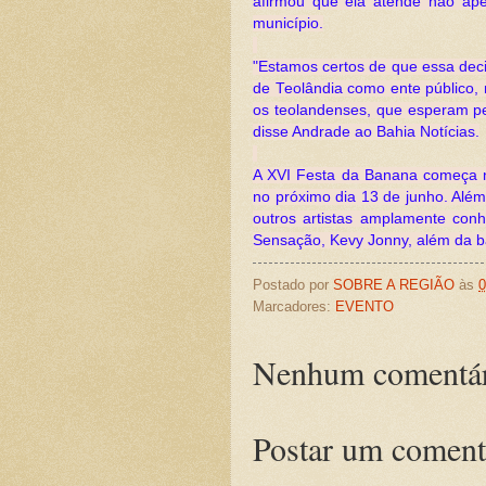
afirmou que ela atende não ap
município.
"Estamos certos de que essa deci
de Teolândia como ente público,
os teolandenses, que esperam pe
disse Andrade ao Bahia Notícias.
A XVI Festa da Banana começa ne
no próximo dia 13 de junho. Além
outros artistas amplamente con
Sensação, Kevy Jonny, além da 
Postado por
SOBRE A REGIÃO
às
0
Marcadores:
EVENTO
Nenhum comentár
Postar um coment