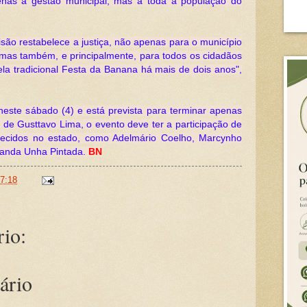
enas à gestão municipal, mas à toda a população do
são restabelece a justiça, não apenas para o município
 mas também, e principalmente, para todos os cidadãos
la tradicional Festa da Banana há mais de dois anos",
ste sábado (4) e está prevista para terminar apenas
 de Gusttavo Lima, o evento deve ter a participação de
hecidos no estado, como Adelmário Coelho, Marcynho
banda Unha Pintada.
BN
7:18
io:
ário