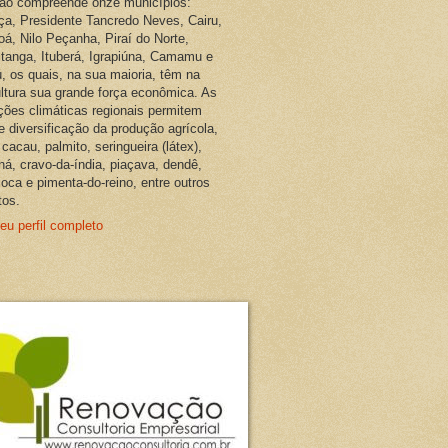
ião compreende onze municípios:
ça, Presidente Tancredo Neves, Cairu,
oá, Nilo Peçanha, Piraí do Norte,
pitanga, Ituberá, Igrapiúna, Camamu e
, os quais, na sua maioria, têm na
ultura sua grande força econômica. As
ções climáticas regionais permitem
e diversificação da produção agrícola,
cacau, palmito, seringueira (látex),
ná, cravo-da-índia, piaçava, dendê,
oca e pimenta-do-reino, entre outros
tos.
eu perfil completo