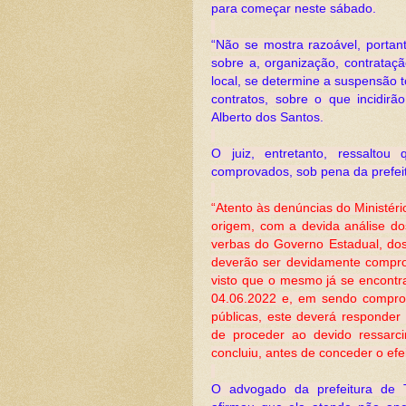
para começar neste sábado.
“Não se mostra razoável, portan
sobre a, organização, contrataç
local, se determine a suspensão 
contratos, sobre o que incidirã
Alberto dos Santos.
O juiz, entretanto, ressalto
comprovados, sob pena da prefeit
“Atento às denúncias do Ministér
origem, com a devida análise d
verbas do Governo Estadual, dos 
deverão ser devidamente compro
visto que o mesmo já se encontra
04.06.2022 e, em sendo comprov
públicas, este deverá responder 
de proceder ao devido ressarci
concluiu, antes de conceder o efei
O advogado da prefeitura de 