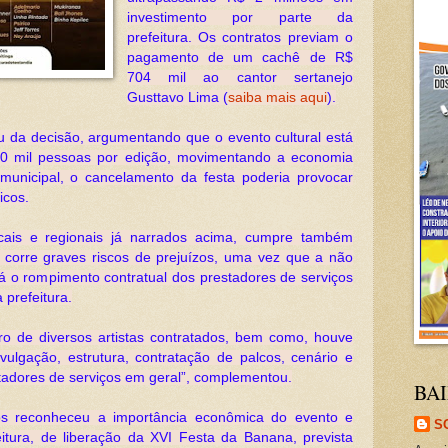
investimento por parte da
prefeitura. Os contratos previam o
pagamento de um cachê de R$
704 mil ao cantor sertanejo
Gusttavo Lima (
saiba mais aqui
).
eu da decisão, argumentando que o evento cultural está
40 mil pessoas por edição, movimentando a economia
municipal, o cancelamento da festa poderia provocar
icos.
ocais e regionais já narrados acima, cumpre também
l corre graves riscos de prejuízos, uma vez que a não
rá o rompimento contratual dos prestadores de serviços
 prefeitura.
ro de diversos artistas contratados, bem como, houve
vulgação, estrutura, contratação de palcos, cenário e
tadores de serviços em geral”, complementou.
BAI
os reconheceu a importância econômica do evento e
S
eitura, de liberação da XVI Festa da Banana, prevista