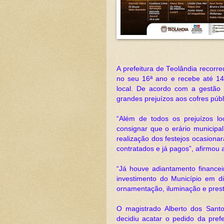
A prefeitura de Teolândia recorr
no seu 16ª ano e recebe até 1
local. De acordo com a gestão 
grandes prejuízos aos cofres públ
“Além de todos os prejuízos l
consignar que o erário municipa
realização dos festejos ocasiona
contratados e já pagos”, afirmou a
“Já houve adiantamento financei
investimento do Município em di
ornamentação, iluminação e pres
O magistrado Alberto dos Sant
decidiu acatar o pedido da pref