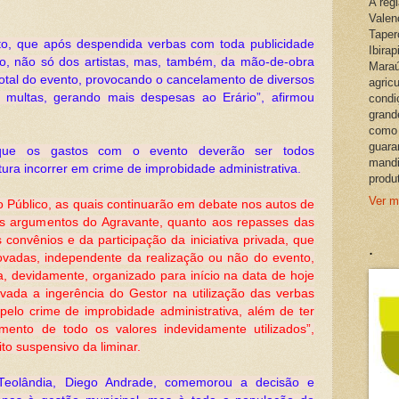
A reg
Valen
Taper
to, que após despendida verbas com toda publicidade
Ibira
ão, não só dos artistas, mas, também, da mão-de-obra
Maraú
total do evento, provocando o cancelamento de diversos
agric
o multas, gerando mais despesas ao Erário”, afirmou
condi
grand
como 
guara
u que os gastos com o evento deverão ser todos
mandi
ura incorrer em crime de improbidade administrativa.
produ
Ver m
io Público, as quais continuarão em debate nos autos de
os argumentos do Agravante, quanto aos repasses das
convênios e da participação da iniciativa privada, que
.
vadas, independente da realização ou não do evento,
, devidamente, organizado para início na data de hoje
ada a ingerência do Gestor na utilização das verbas
pelo crime de improbidade administrativa, além de ter
mento de todo os valores indevidamente utilizados”,
to suspensivo da liminar.
Teolândia, Diego Andrade, comemorou a decisão e