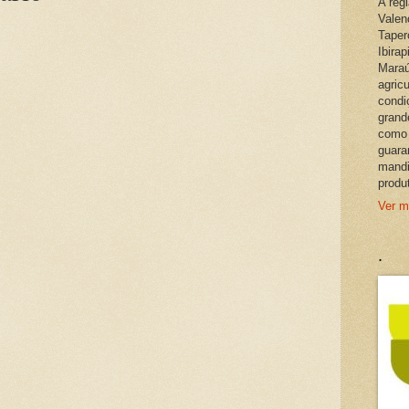
A reg
Valen
Taper
Ibira
Maraú
agric
condi
grand
como 
guara
mandi
produ
Ver m
.