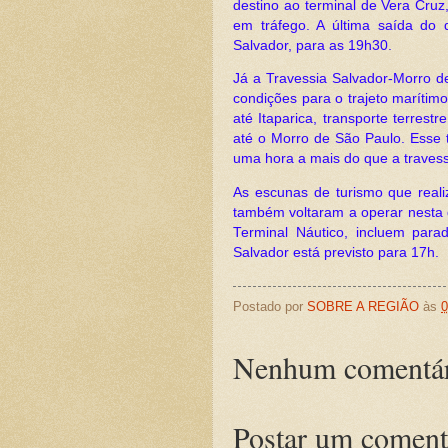
destino ao terminal de Vera Cruz
em tráfego. A última saída do
Salvador, para as 19h30.
Já a Travessia Salvador-Morro 
condições para o trajeto marítimo
até Itaparica, transporte terrest
até o Morro de São Paulo. Esse 
uma hora a mais do que a travessi
As escunas de turismo que reali
também voltaram a operar nesta q
Terminal Náutico, incluem para
Salvador está previsto para 17h.
Postado por
SOBRE A REGIÃO
às
0
Nenhum comentár
Postar um coment