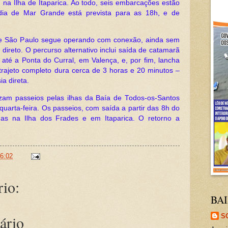
, na Ilha de Itaparica. Ao todo, seis embarcações estão
 dia de Mar Grande está prevista para as 18h, e de
de São Paulo segue operando com conexão, ainda sem
 direto. O percurso alternativo inclui saída de catamarã
re até a Ponta do Curral, em Valença, e, por fim, lancha
trajeto completo dura cerca de 3 horas e 20 minutos –
a direta.
zam passeios pelas ilhas da Baía de Todos-os-Santos
uarta-feira. Os passeios, com saída a partir das 8h do
das na Ilha dos Frades e em Itaparica. O retorno a
6:02
io:
BAI
S
ário