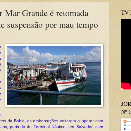
or-Mar Grande é retomada
TV
 de suspensão por mau tempo
o
e
a
u
h
o
s
e
e
JOR
Nº 
e
rtos da Bahia, as embarcações voltaram a operar com
tos, partindo do Terminal Náutico, em Salvador, com