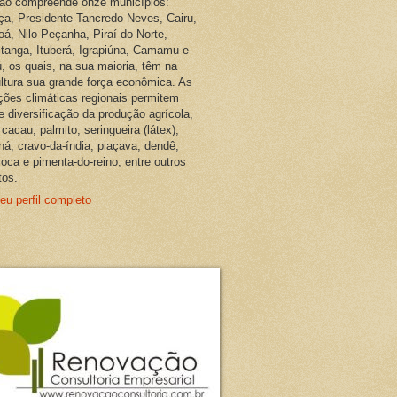
ião compreende onze municípios:
ça, Presidente Tancredo Neves, Cairu,
oá, Nilo Peçanha, Piraí do Norte,
pitanga, Ituberá, Igrapiúna, Camamu e
, os quais, na sua maioria, têm na
ultura sua grande força econômica. As
ções climáticas regionais permitem
e diversificação da produção agrícola,
cacau, palmito, seringueira (látex),
ná, cravo-da-índia, piaçava, dendê,
oca e pimenta-do-reino, entre outros
tos.
eu perfil completo