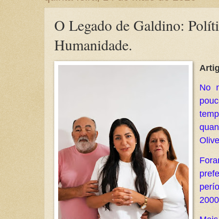
O Legado de Galdino: Políti
Humanidade.
Arti
No m
pouc
temp
quan
Olive
For
pre
perí
2000