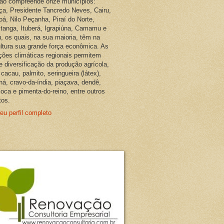
ião compreende onze municípios:
ça, Presidente Tancredo Neves, Cairu,
oá, Nilo Peçanha, Piraí do Norte,
pitanga, Ituberá, Igrapiúna, Camamu e
, os quais, na sua maioria, têm na
ultura sua grande força econômica. As
ções climáticas regionais permitem
e diversificação da produção agrícola,
cacau, palmito, seringueira (látex),
ná, cravo-da-índia, piaçava, dendê,
oca e pimenta-do-reino, entre outros
tos.
eu perfil completo