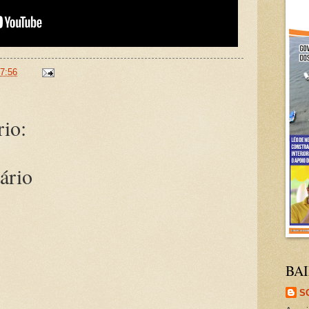
7:56
io:
ário
BAI
S