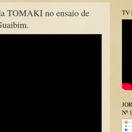
 TOMAKI no ensaio de
TV
Guaibim.
JOR
Nº 