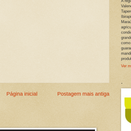
A reg
Valen
Taper
Ibira
Maraú
agric
condi
grand
como 
guara
mandi
produ
Ver m
.
Página inicial
Postagem mais antiga