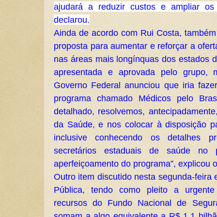
ajudará a reduzir custos e ampliar os
declarou.
Ainda de acordo com Rui Costa, também 
proposta para aumentar e reforçar a ofer
nas áreas mais longínquas dos estados d
apresentada e aprovada pelo grupo,
Governo Federal anunciou que iria faz
programa chamado Médicos pelo Brasi
detalhado, resolvemos, antecipadamente,
da Saúde, e nos colocar à disposição pa
inclusive conhecendo os detalhes pr
secretários estaduais de saúde no 
aperfeiçoamento do programa”, explicou 
Outro item discutido nesta segunda-feira
Pública, tendo como pleito a urgente
recursos do Fundo Nacional de Segura
somam a algo equivalente a R$ 1,1 bilh