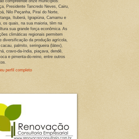
ião compreende onze municípios:
ça, Presidente Tancredo Neves, Cairu,
oá, Nilo Peçanha, Piraí do Norte,
pitanga, Ituberá, Igrapiúna, Camamu e
, os quais, na sua maioria, têm na
ultura sua grande força econômica. As
ções climáticas regionais permitem
e diversificação da produção agrícola,
cacau, palmito, seringueira (látex),
ná, cravo-da-índia, piaçava, dendê,
oca e pimenta-do-reino, entre outros
tos.
eu perfil completo