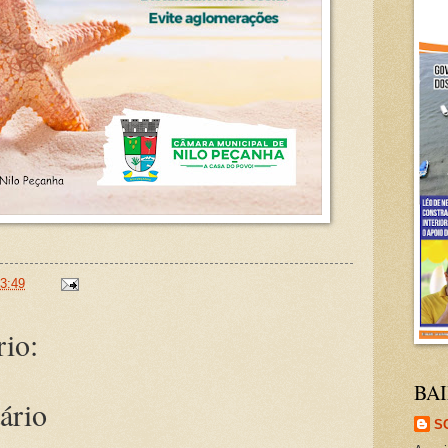
3:49
io:
BAI
ário
S