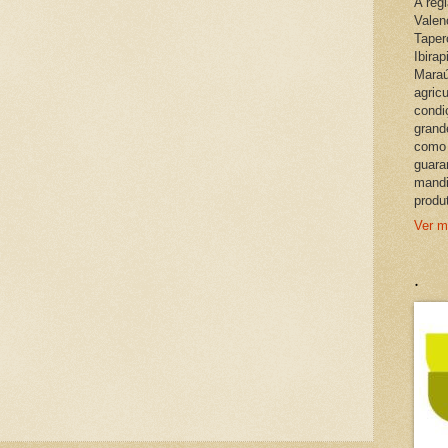
A reg
Valen
Taper
Ibira
Maraú
agric
condi
grand
como 
guara
mandi
produ
Ver m
.