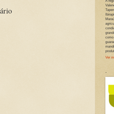
A reg
Valen
ário
Taper
Ibira
Maraú
agric
condi
grand
como 
guara
mandi
produ
Ver m
.