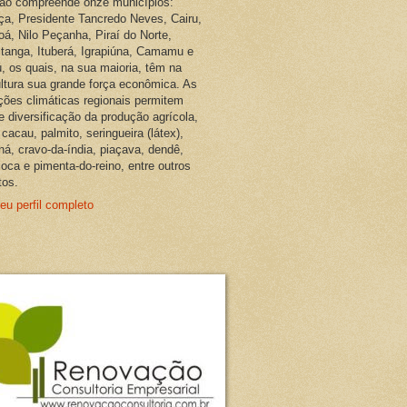
ião compreende onze municípios:
ça, Presidente Tancredo Neves, Cairu,
oá, Nilo Peçanha, Piraí do Norte,
pitanga, Ituberá, Igrapiúna, Camamu e
, os quais, na sua maioria, têm na
ultura sua grande força econômica. As
ções climáticas regionais permitem
e diversificação da produção agrícola,
cacau, palmito, seringueira (látex),
ná, cravo-da-índia, piaçava, dendê,
oca e pimenta-do-reino, entre outros
tos.
eu perfil completo