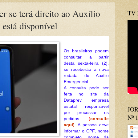
r se terá direito ao Auxílio
TV
está disponível
Os brasileiros podem
consultar, a partir
desta sexta-feira (2),
se receberão a nova
rodada do Auxílio
Emergencial.
A consulta pode ser
feita no site da
Dataprev, empresa
estatal responsável
JOR
por processar os
Nº 
pedidos
(
consulte
aqui)
. A pessoa deve
informar o CPF, nome
completo, nome da