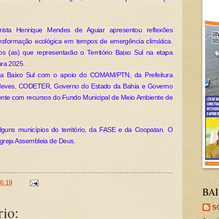
rista Henrique Mendes de Aguiar apresentou reflexões
ansformação ecológica em tempos de emergência climática.
os (as) que representarão o Território Baixo Sul na etapa
ara 2025.
pra Baixo Sul com o apoio do COMAM/PTN, da Prefeitura
 Neves, CODETER, Governo do Estado da Bahia e Governo
ente com recursos do Fundo Municipal de Meio Ambiente de
uns municípios do território, da FASE e da Coopatan. O
greja Assembleia de Deus.
6:19
BAI
io:
S