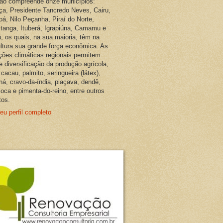
ião compreende onze municípios:
ça, Presidente Tancredo Neves, Cairu,
oá, Nilo Peçanha, Piraí do Norte,
pitanga, Ituberá, Igrapiúna, Camamu e
, os quais, na sua maioria, têm na
ultura sua grande força econômica. As
ções climáticas regionais permitem
e diversificação da produção agrícola,
cacau, palmito, seringueira (látex),
ná, cravo-da-índia, piaçava, dendê,
oca e pimenta-do-reino, entre outros
tos.
eu perfil completo