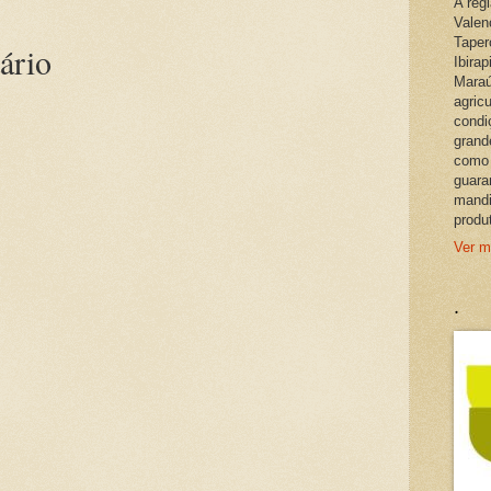
A reg
Valen
Taper
ário
Ibira
Maraú
agric
condi
grand
como 
guara
mandi
produ
Ver m
.