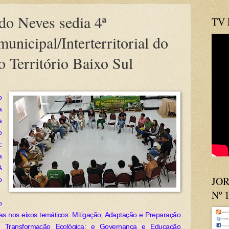
do Neves sedia 4ª
TV
unicipal/Interterritorial do
 Território Baixo Sul
o
a
a
o
:
a
A
JOR
o
Nº 
o
s nos eixos temáticos: Mitigação; Adaptação e Preparação
ca; Transformação Ecológica; e Governança e Educação