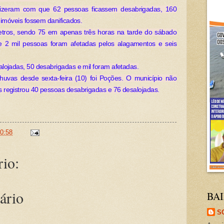
fizeram com que 62 pessoas ficassem desabrigadas, 160
 imóveis fossem danificados.
etros, sendo 75 em apenas três horas na tarde do sábado
ue 2 mil pessoas foram afetadas pelos alagamentos e seis
lojadas, 50 desabrigadas e mil foram afetadas.
chuvas desde sexta-feira (10) foi Poções. O município não
 registrou 40 pessoas desabrigadas e 76 desalojadas.
0:58
io:
ário
BAI
S