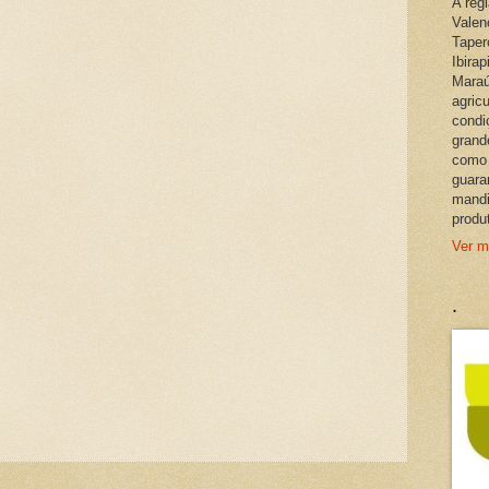
A reg
Valen
Taper
Ibira
Maraú
agric
condi
grand
como 
guara
mandi
produ
Ver m
.