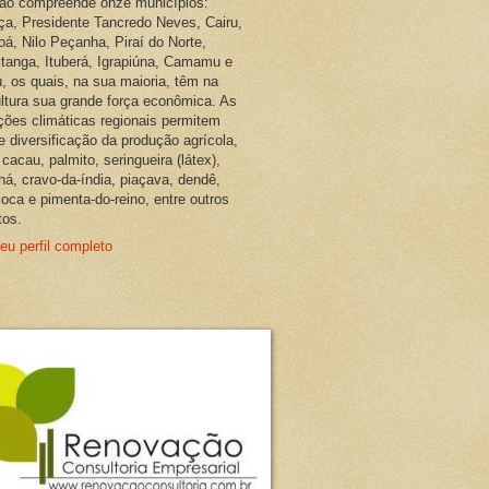
ião compreende onze municípios:
ça, Presidente Tancredo Neves, Cairu,
oá, Nilo Peçanha, Piraí do Norte,
pitanga, Ituberá, Igrapiúna, Camamu e
, os quais, na sua maioria, têm na
ultura sua grande força econômica. As
ções climáticas regionais permitem
e diversificação da produção agrícola,
cacau, palmito, seringueira (látex),
ná, cravo-da-índia, piaçava, dendê,
oca e pimenta-do-reino, entre outros
tos.
eu perfil completo