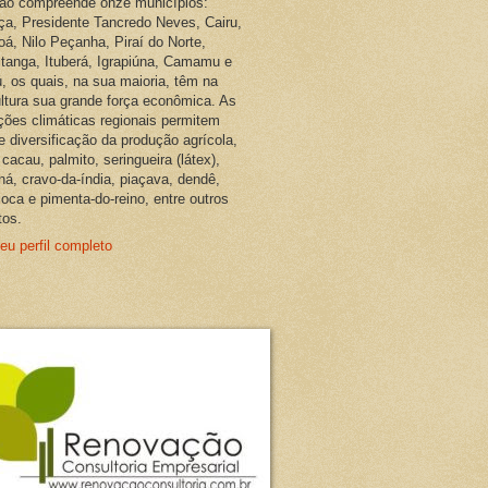
ião compreende onze municípios:
ça, Presidente Tancredo Neves, Cairu,
oá, Nilo Peçanha, Piraí do Norte,
pitanga, Ituberá, Igrapiúna, Camamu e
, os quais, na sua maioria, têm na
ultura sua grande força econômica. As
ções climáticas regionais permitem
e diversificação da produção agrícola,
cacau, palmito, seringueira (látex),
ná, cravo-da-índia, piaçava, dendê,
oca e pimenta-do-reino, entre outros
tos.
eu perfil completo