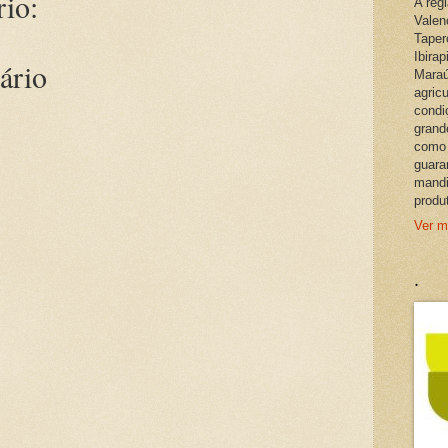
io:
A reg
Valen
Taper
Ibira
ário
Maraú
agric
condi
grand
como 
guara
mandi
produ
Ver m
.