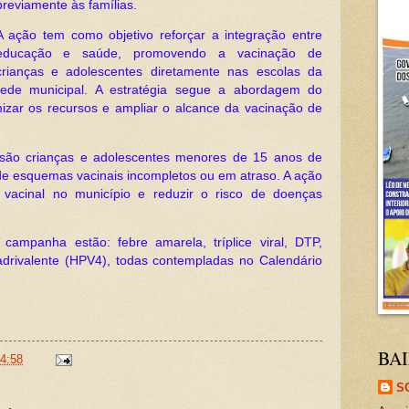
previamente às famílias.
A ação tem como objetivo reforçar a integração entre
educação e saúde, promovendo a vacinação de
crianças e adolescentes diretamente nas escolas da
rede municipal. A estratégia segue a abordagem do
mizar os recursos e ampliar o alcance da vacinação de
são crianças e adolescentes menores de 15 anos de
de esquemas vacinais incompletos ou em atraso. A ação
 vacinal no município e reduzir o risco de doenças
a campanha estão: febre amarela, tríplice viral, DTP,
rivalente (HPV4), todas contempladas no Calendário
BAI
4:58
S