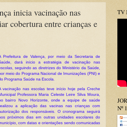
nça inicia vacinação nas
TV
ar cobertura entre crianças e
A Prefeitura de Valença, por meio da Secretaria de
Saúde, dará início a estratégia de vacinação nas
escolas, seguindo as diretrizes do Ministério da Saúde,
por meio do Programa Nacional de Imunizações (PNI) e
do Programa Saúde na Escola.
A vacinação nas escolas teve início hoje pela Creche
Municipal Professora Maria Celeste Leire Silva Moura,
JOR
no bairro Novo Horizonte, onde a equipe de saúde
realizou a aplicação das vacinas nas crianças com
Nº 
autorização dos responsáveis. O cronograma seguirá
nos próximos dias em outras unidades escolares do
município, com datas e orientações sendo comunicadas