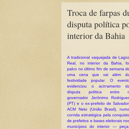
Troca de farpas d
disputa política po
interior da Bahia
A tradicional vaquejada de Lago
Real, no interior da Bahia, fo
palco no último fim de semana d
uma cena que vai além d
festividade popular. O event
evidenciou o acirramento d
disputa política entre 
governador Jerônimo Rodrigue
(PT) e o ex-prefeito de Salvador
ACM Neto (União Brasil), num
corrida estratégica pela conquist
de prefeitos e bases eleitorais no
municípios do interior — peça