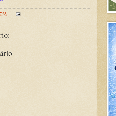
7:38
io:
ário