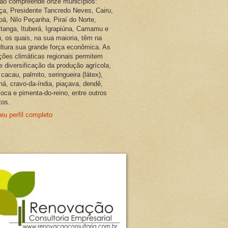
ião compreende onze municípios:
ça, Presidente Tancredo Neves, Cairu,
oá, Nilo Peçanha, Piraí do Norte,
pitanga, Ituberá, Igrapiúna, Camamu e
, os quais, na sua maioria, têm na
ultura sua grande força econômica. As
ções climáticas regionais permitem
e diversificação da produção agrícola,
cacau, palmito, seringueira (látex),
ná, cravo-da-índia, piaçava, dendê,
oca e pimenta-do-reino, entre outros
tos.
eu perfil completo