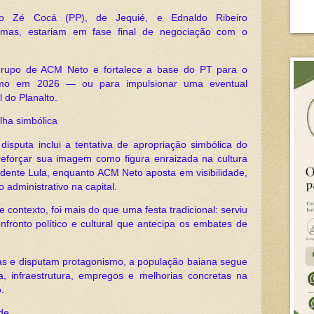
 Zé Cocá (PP), de Jequié, e Ednaldo Ribeiro
lmas, estariam em fase final de negociação com o
rupo de ACM Neto e fortalece a base do PT para o
nimo em 2026 — ou para impulsionar uma eventual
 do Planalto.
lha simbólica
 disputa inclui a tentativa de apropriação simbólica do
 reforçar sua imagem como figura enraizada na cultura
esidente Lula, enquanto ACM Neto aposta em visibilidade,
o administrativo na capital.
contexto, foi mais do que uma festa tradicional: serviu
ronto político e cultural que antecipa os embates de
cas e disputam protagonismo, a população baiana segue
, infraestrutura, empregos e melhorias concretas na
.
ade.