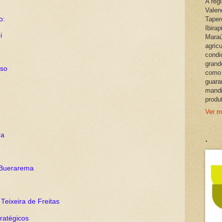
A reg
Valen
o:
Taper
Ibira
i
Maraú
agric
condi
grand
nso
como 
guara
mandi
produ
Ver m
.
ga
– Buerarema
 Teixeira de Freitas
ratégicos