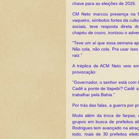
chave para as eleições de 2026.
CM Neto marcou presença na fe
vaqueiro, símbolos fortes da cul
sociais, teve resposta direta
chapéu de couro, ironizou o adver
“Teve um aí que essa semana ap
Não cola, não cola. Pra usar iss
raiz.”
A tréplica de ACM Neto veio em
provocação:
“Governador, o senhor está com te
Cadê a ponte de Itapebí? Cadê a
trabalhar pela Bahia.”
Por trás das falas, a guerra por pre
Muito além da troca de farpas
grupos em busca de prefeitos ali
Rodrigues tem avançado na atraç
todo, mais de 30 prefeitos elei