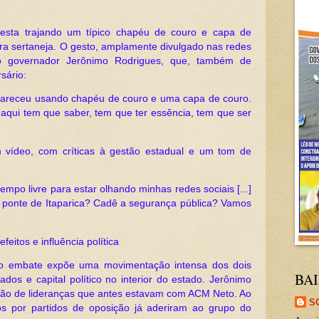
sta trajando um típico chapéu de couro e capa de
tura sertaneja. O gesto, amplamente divulgado nas redes
 do governador Jerônimo Rodrigues, que, também de
sário:
areceu usando chapéu de couro e uma capa de couro.
o aqui tem que saber, tem que ter essência, tem que ser
 vídeo, com críticas à gestão estadual e um tom de
mpo livre para estar olhando minhas redes sociais [...]
 ponte de Itaparica? Cadê a segurança pública? Vamos
feitos e influência política
, o embate expõe uma movimentação intensa dos dois
BAI
ados e capital político no interior do estado. Jerônimo
ão de lideranças que antes estavam com ACM Neto. Ao
S
tos por partidos de oposição já aderiram ao grupo do