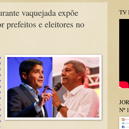
urante vaquejada expõe
TV
r prefeitos e eleitores no
a
i
e
a
o
a
o
s
JOR
,
Nº 
a
a
s
-