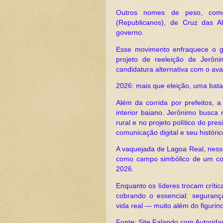
Outros nomes de peso, como
(Republicanos), de Cruz das A
governo.
Esse movimento enfraquece o g
projeto de reeleição de Jerô
candidatura alternativa com o aval
2026: mais que eleição, uma bata
Além da corrida por prefeitos, a
interior baiano. Jerônimo busca
rural e no projeto político do pr
comunicação digital e seu históric
A vaquejada de Lagoa Real, nesse 
como campo simbólico de um conf
2026.
Enquanto os líderes trocam críti
cobrando o essencial: segurança
vida real — muito além do figurino
Fonte: Site Falando com Autorid