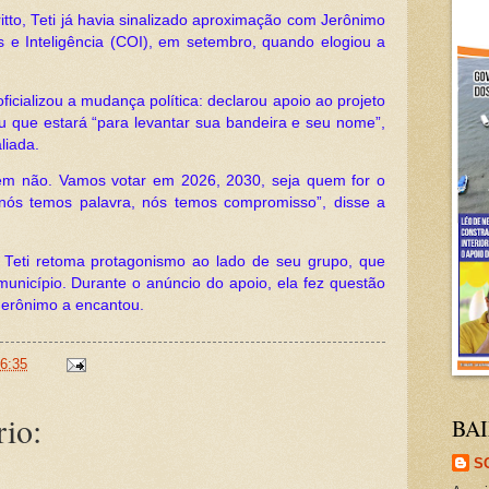
itto, Teti já havia sinalizado aproximação com Jerônimo
e Inteligência (COI), em setembro, quando elogiou a
ficializou a mudança política: declarou apoio ao projeto
u que estará “para levantar sua bandeira e seu nome”,
liada.
em não. Vamos votar em 2026, 2030, seja quem for o
nós temos palavra, nós temos compromisso”, disse a
al, Teti retoma protagonismo ao lado de seu grupo, que
município. Durante o anúncio do apoio, ela fez questão
Jerônimo a encantou.
6:35
io:
BAI
S