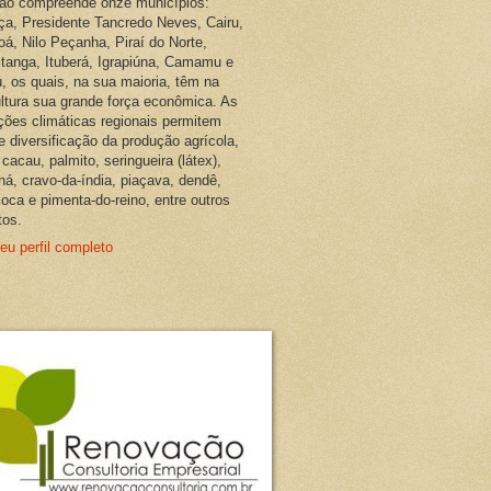
ião compreende onze municípios:
ça, Presidente Tancredo Neves, Cairu,
oá, Nilo Peçanha, Piraí do Norte,
pitanga, Ituberá, Igrapiúna, Camamu e
, os quais, na sua maioria, têm na
ultura sua grande força econômica. As
ções climáticas regionais permitem
e diversificação da produção agrícola,
cacau, palmito, seringueira (látex),
ná, cravo-da-índia, piaçava, dendê,
oca e pimenta-do-reino, entre outros
tos.
eu perfil completo