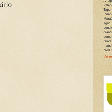
A reg
ário
Valen
Taper
Ibira
Maraú
agric
condi
grand
como 
guara
mandi
produ
Ver m
.