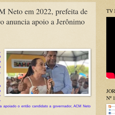
 Neto em 2022, prefeita de
TV
o anuncia apoio a Jerônimo
,
u
o
a
,
a
JOR
o
r
Nº 
r
ia apoiado o então candidato a governador, ACM Neto