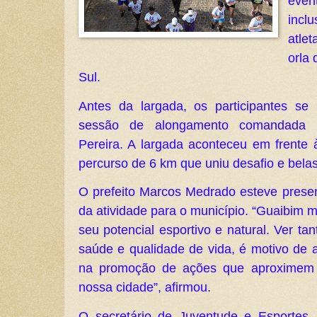
even
incl
atlet
orla 
Sul.
Antes da largada, os participantes s
sessão de alongamento comandada p
Pereira. A largada aconteceu em frent
percurso de 6 km que uniu desafio e bela
O prefeito Marcos Medrado esteve presen
da atividade para o município. “Guaibim 
seu potencial esportivo e natural. Ver ta
saúde e qualidade de vida, é motivo de a
na promoção de ações que aproximem
nossa cidade”, afirmou.
O secretário de Juventude e Esportes,