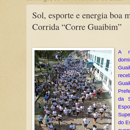
Sol, esporte e energia boa 
Corrida “Corre Guaibim”
A m
domi
Guai
rece
Gua
Pref
da S
Esp
Supe
do E