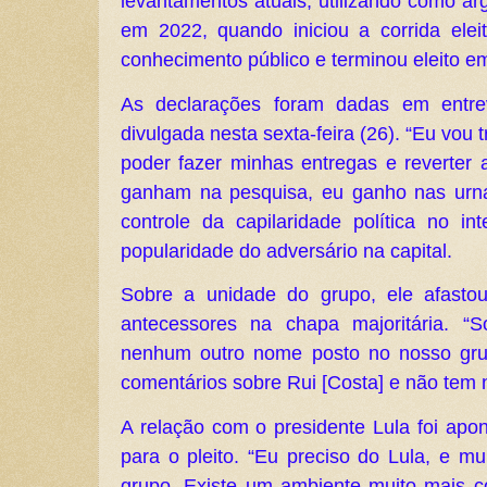
levantamentos atuais, utilizando como ar
em 2022, quando iniciou a corrida elei
conhecimento público e terminou eleito em
As declarações foram dadas em entre
divulgada nesta sexta-feira (26). “Eu vou t
poder fazer minhas entregas e reverter 
ganham na pesquisa, eu ganho nas urna
controle da capilaridade política no in
popularidade do adversário na capital.
Sobre a unidade do grupo, ele afasto
antecessores na chapa majoritária. “
nenhum outro nome posto no nosso gru
comentários sobre Rui [Costa] e não tem n
A relação com o presidente Lula foi apon
para o pleito. “Eu preciso do Lula, e mu
grupo. Existe um ambiente muito mais c