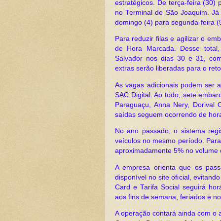
estratégicos. De terça-feira (30
no Terminal de São Joaquim. Já 
domingo (4) para segunda-feira 
Para reduzir filas e agilizar o em
de Hora Marcada. Desse total,
Salvador nos dias 30 e 31, co
extras serão liberadas para o ret
As vagas adicionais podem ser ad
SAC Digital. Ao todo, sete emba
Paraguaçu, Anna Nery, Dorival C
saídas seguem ocorrendo de hor
No ano passado, o sistema regi
veículos no mesmo período. Para 
aproximadamente 5% no volume d
A empresa orienta que os pass
disponível no site oficial, evita
Card e Tarifa Social seguirá ho
aos fins de semana, feriados e n
A operação contará ainda com o apo