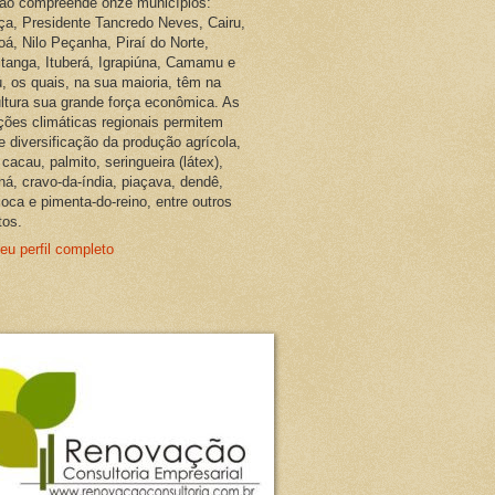
ião compreende onze municípios:
ça, Presidente Tancredo Neves, Cairu,
oá, Nilo Peçanha, Piraí do Norte,
pitanga, Ituberá, Igrapiúna, Camamu e
, os quais, na sua maioria, têm na
ultura sua grande força econômica. As
ções climáticas regionais permitem
e diversificação da produção agrícola,
cacau, palmito, seringueira (látex),
ná, cravo-da-índia, piaçava, dendê,
oca e pimenta-do-reino, entre outros
tos.
eu perfil completo