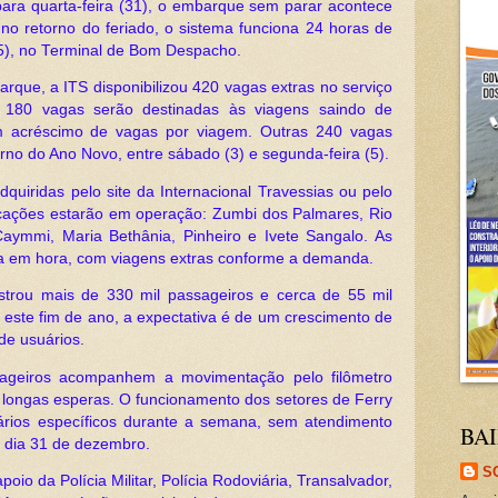
) para quarta-feira (31), o embarque sem parar acontece
no retorno do feriado, o sistema funciona 24 horas de
(5), no Terminal de Bom Despacho.
barque, a ITS disponibilizou 420 vagas extras no serviço
 180 vagas serão destinadas às viagens saindo de
m acréscimo de vagas por viagem. Outras 240 vagas
orno do Ano Novo, entre sábado (3) e segunda-feira (5).
quiridas pelo site da Internacional Travessias ou pelo
rcações estarão em operação: Zumbi dos Palmares, Rio
aymmi, Maria Bethânia, Pinheiro e Ivete Sangalo. As
a em hora, com viagens extras conforme a demanda.
strou mais de 330 mil passageiros e cerca de 55 mil
este fim de ano, a expectativa é de um crescimento de
e usuários.
ageiros acompanhem a movimentação pelo filômetro
ndo longas esperas. O funcionamento dos setores de Ferry
rários específicos durante a semana, sem atendimento
BAI
o dia 31 de dezembro.
S
io da Polícia Militar, Polícia Rodoviária, Transalvador,