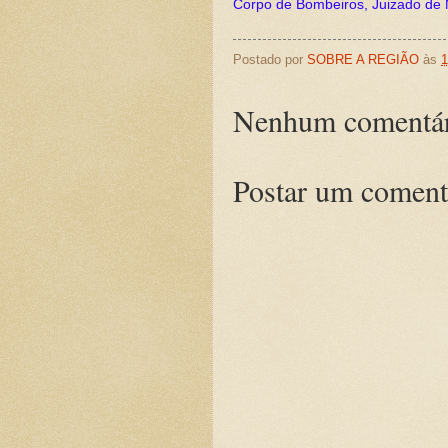
Corpo de Bombeiros, Juizado de 
Postado por
SOBRE A REGIÃO
às
1
Nenhum comentár
Postar um coment