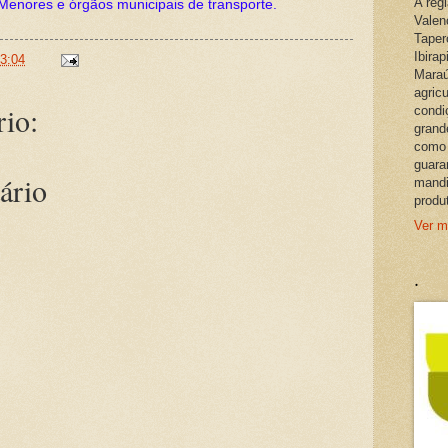
A reg
Menores e órgãos municipais de transporte.
Valen
Taper
Ibira
3:04
Maraú
agric
io:
condi
grand
como 
guara
ário
mandi
produ
Ver m
.