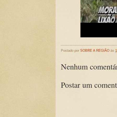
Postado por
SOBRE A REGIÃO
às
1
Nenhum comentár
Postar um coment