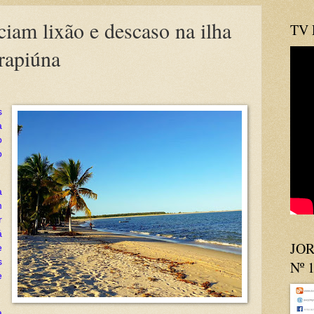
iam lixão e descaso na ilha
TV
rapiúna
s
a
o
o
a
m
r
á
JOR
e
s
Nº 
e
a