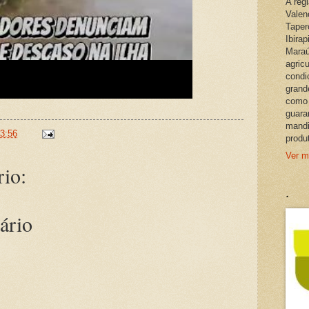
A reg
Valen
Taper
Ibira
Maraú
agric
condi
grand
como 
guara
mandi
3:56
produ
Ver m
io:
.
ário