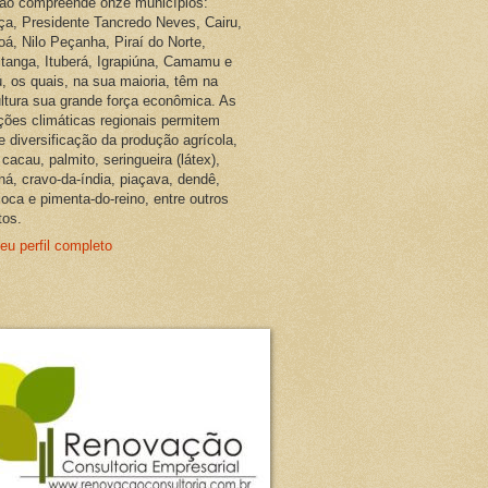
ião compreende onze municípios:
ça, Presidente Tancredo Neves, Cairu,
oá, Nilo Peçanha, Piraí do Norte,
pitanga, Ituberá, Igrapiúna, Camamu e
, os quais, na sua maioria, têm na
ultura sua grande força econômica. As
ções climáticas regionais permitem
e diversificação da produção agrícola,
cacau, palmito, seringueira (látex),
ná, cravo-da-índia, piaçava, dendê,
oca e pimenta-do-reino, entre outros
tos.
eu perfil completo