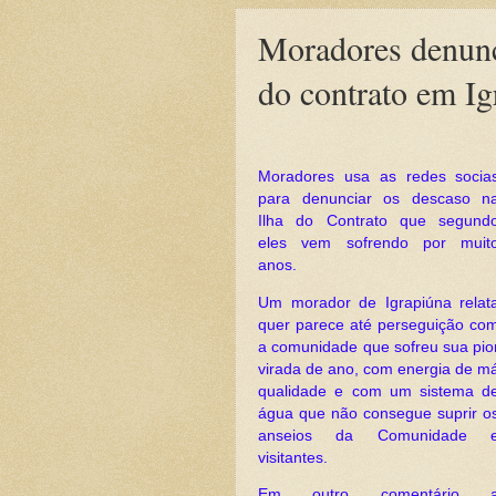
Moradores denunc
do contrato em Ig
Moradores usa as redes socia
para denunciar os descaso n
Ilha do Contrato que segund
eles vem sofrendo por muit
anos.
Um morador de Igrapiúna relat
quer parece até perseguição co
a comunidade que sofreu sua pio
virada de ano, com energia de m
qualidade e com um sistema d
água que não consegue suprir o
anseios da Comunidade 
visitantes.
Em outro comentário 