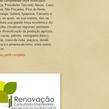
ião compreende onze municípios:
ça, Presidente Tancredo Neves, Cairu,
oá, Nilo Peçanha, Piraí do Norte,
pitanga, Ituberá, Igrapiúna, Camamu e
, os quais, na sua maioria, têm na
ultura sua grande força econômica. As
ções climáticas regionais permitem
e diversificação da produção agrícola,
cacau, palmito, seringueira (látex),
ná, cravo-da-índia, piaçava, dendê,
oca e pimenta-do-reino, entre outros
tos.
eu perfil completo