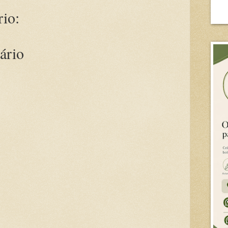
io:
ário