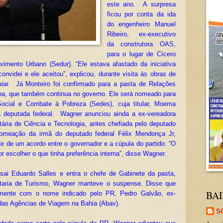
este ano.
A surpresa
ficou por conta da ida
do engenheiro Manuel
Ribeiro, ex-executivo
da construtora OAS,
para o lugar de Cícero
vimento Urbano (Sedur). “Ele estava afastado da iniciativa
convidei e ele aceitou”, explicou, durante visita às obras de
uiar.
Já Monteiro foi confirmado para a pasta de Relações
boa, que também continua no governo. Ele será nomeado para
Social e Combate à Pobreza (Sedes), cuja titular, Moema
a deputada federal.
Wagner anunciou ainda a ex-vereadora
ia de Ciência e Tecnologia, antes chefiada pelo deputado
omeação da irmã do deputado federal Félix Mendonça Jr,
te de um acordo entre o governador e a cúpula do partido. “O
r escolher o que tinha preferência interna”, disse Wagner.
, sai Eduardo Salles e entra o chefe de Gabinete da pasta,
etaria de Turismo, Wagner manteve o suspense. Disse que
BAI
lmente com o nome indicado pelo PR, Pedro Galvão, ex-
 das Agências de Viagem na Bahia (Abav).
S