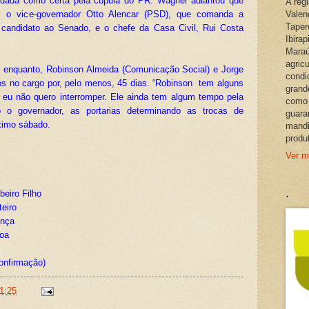
dada como certa pela cúpula do PR. Wagner adiantou que
A reg
l o vice-governador Otto Alencar (PSD), que comanda a
Valen
Taper
rá candidato ao Senado, e o chefe da Casa Civil, Rui Costa
Ibira
Maraú
agric
r enquanto, Robinson Almeida (Comunicação Social) e Jorge
condi
s no cargo por, pelo menos, 45 dias. “Robinson tem alguns
grand
 eu não quero interromper. Ele ainda tem algum tempo pela
como 
o o governador, as portarias determinando as trocas de
guara
ximo sábado.
mandi
produ
Ver m
.
eiro Filho
teiro
onça
sboa
onfirmação)
1:25