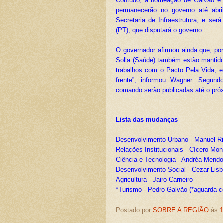
Contudo, a nomeação de Galvão é 
permanecerão no governo até abri
Secretaria de Infraestrutura, e se
(PT), que disputará o governo.
O governador afirmou ainda que, po
Solla (Saúde) também estão mantido
trabalhos com o Pacto Pela Vida, e
frente”, informou Wagner. Segund
comando serão publicadas até o pró
Lista das mudanças
Desenvolvimento Urbano - Manuel Rib
Relações Institucionais - Cícero Mon
Ciência e Tecnologia - Andréa Mend
Desenvolvimento Social - Cezar Li
Agricultura - Jairo Carneiro
*Turismo - Pedro Galvão (*aguarda c
Postado por
SOBRE A REGIÃO
às
1