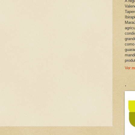
A reg
Valen
Taper
Ibira
Maraú
agric
condi
grand
como 
guara
mandi
produ
Ver m
.