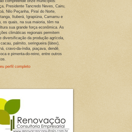
ião compreende onze municípios:
ça, Presidente Tancredo Neves, Cairu,
oá, Nilo Peçanha, Piraí do Norte,
pitanga, Ituberá, Igrapiúna, Camamu e
, os quais, na sua maioria, têm na
ultura sua grande força econômica. As
ções climáticas regionais permitem
e diversificação da produção agrícola,
cacau, palmito, seringueira (látex),
ná, cravo-da-índia, piaçava, dendê,
oca e pimenta-do-reino, entre outros
tos.
eu perfil completo