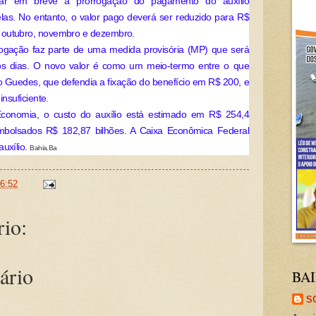
ar em breve a prorrogação do pagamento do auxílio
las. No entanto, o valor pago deverá ser reduzido para R$
 outubro, novembro e dezembro.
rogação faz parte de uma medida provisória (MP) que será
s dias. O novo valor é como um meio-termo entre o que
o Guedes, que defendia a fixação do benefício em R$ 200, e
insuficiente.
conomia, o custo do auxílio está estimado em R$ 254,4
embolsados R$ 182,87 bilhões. A Caixa Econômica Federal
auxílio.
Bahia.Ba
6:52
io:
ário
BAI
S