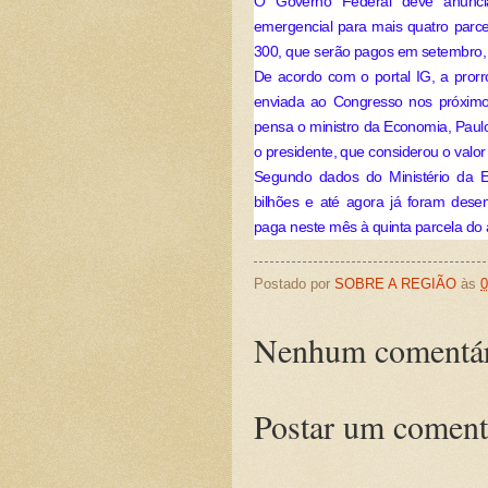
O Governo Federal deve anunci
emergencial para mais quatro parce
300, que serão pagos em setembro,
De acordo com o portal IG, a pror
enviada ao Congresso nos próximo
pensa o ministro da Economia, Paul
o presidente, que considerou o valor 
Segundo dados do Ministério da E
bilhões e até agora já foram des
paga neste mês à quinta parcela do 
Postado por
SOBRE A REGIÃO
às
0
Nenhum comentár
Postar um coment