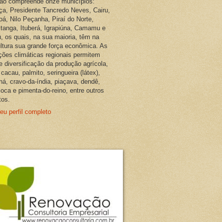
ião compreende onze municípios:
ça, Presidente Tancredo Neves, Cairu,
oá, Nilo Peçanha, Piraí do Norte,
pitanga, Ituberá, Igrapiúna, Camamu e
, os quais, na sua maioria, têm na
ultura sua grande força econômica. As
ções climáticas regionais permitem
e diversificação da produção agrícola,
cacau, palmito, seringueira (látex),
ná, cravo-da-índia, piaçava, dendê,
oca e pimenta-do-reino, entre outros
tos.
eu perfil completo