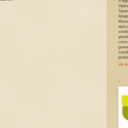
A reg
Valen
Taper
Ibira
Maraú
agric
condi
grand
como 
guara
mandi
produ
Ver m
.