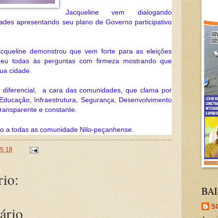
Jacqueline vem dialogando 
es apresentando seu plano de Governo participativo 
cqueline demonstrou que vem forte para as eleições 
deu todas às perguntas com firmeza mostrando que 
ua cidade.
iferencial,  a cara das comunidades, que clama por 
ucação, Infraestrutura, Segurança, Desenvolvimento 
transparente e constante.
.
ndo a todas as comunidade Nilo-peçanhense
5:18
io:
BAI
S
ário