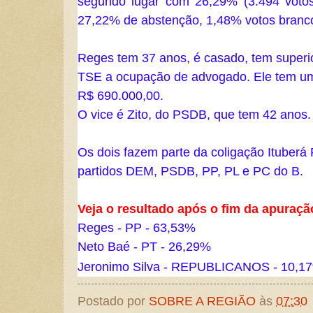
segundo lugar com 26,29% (3.494 votos)
27,22% de abstenção, 1,48% votos branco
Reges tem 37 anos, é casado, tem superio
TSE a ocupação de advogado. Ele tem um 
R$ 690.000,00.
O vice é Zito, do PSDB, que tem 42 anos.
Os dois fazem parte da coligação Ituberá 
partidos DEM, PSDB, PP, PL e PC do B.
Veja o resultado após o fim da apuraçã
Reges - PP - 63,53%
Neto Baé - PT - 26,29%
Jeronimo Silva - REPUBLICANOS - 10,1
Postado por
SOBRE A REGIÃO
às
07:30