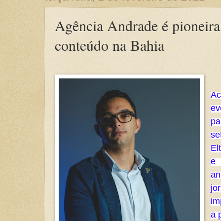
Agência Andrade é pioneir
conteúdo na Bahia
A
ev
pa
se
El
e 
an
j
im
a 