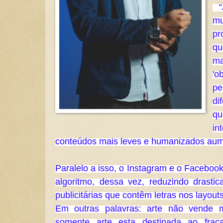
 “Agora, vamos inserir, com 
mu
pr
qu
m
'o
pe
di
q
in
conteúdos mais leves e humanizados aum
Paralelo a isso, o Instagram e o Faceboo
algoritmo, dessa vez, reduzindo drasti
publicitárias que contêm letras nos layouts
Em outras palavras: arte não vende m
somente arte esta destinada ao fraca