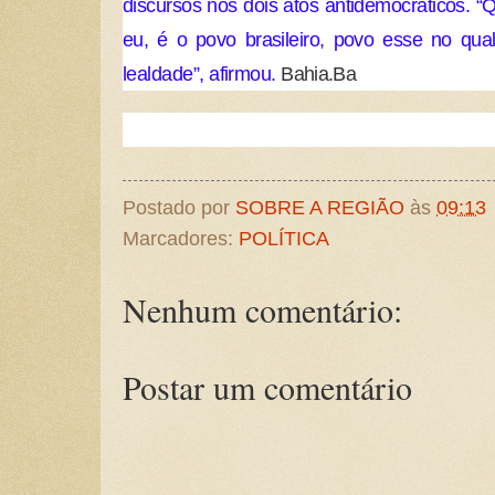
discursos nos dois atos antidemocráticos. 
eu, é o povo brasileiro, povo esse no qua
lealdade”, afirmou.
Bahia.Ba
Postado por
SOBRE A REGIÃO
às
09:13
Marcadores:
POLÍTICA
Nenhum comentário:
Postar um comentário