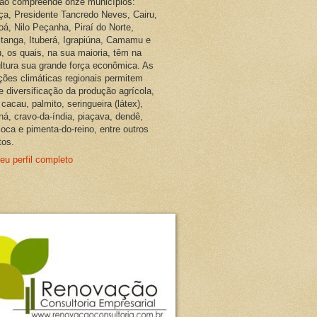
ião compreende onze municípios:
ça, Presidente Tancredo Neves, Cairu,
oá, Nilo Peçanha, Piraí do Norte,
pitanga, Ituberá, Igrapiúna, Camamu e
, os quais, na sua maioria, têm na
ultura sua grande força econômica. As
ções climáticas regionais permitem
e diversificação da produção agrícola,
cacau, palmito, seringueira (látex),
ná, cravo-da-índia, piaçava, dendê,
oca e pimenta-do-reino, entre outros
tos.
eu perfil completo