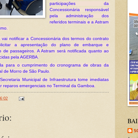
participações da 
Concessionária responsável 
pela administração dos 
referidos terminais e a Astram 
imo. 
vai notificar a Concessionária dos termos do contrato 
icitar a apresentação do plano de embarque e 
 de passageiros. A Astram será notificada quanto ao 
ecidas pela AGERBA.
cada para o cumprimento do cronograma de obras da 
al de Morro de São Paulo. 
ecretaria Municipal de Infraestrutura tome imediatas 
zar reparos emergenciais no Terminal da Gamboa.
6:02
io:
BAI
S