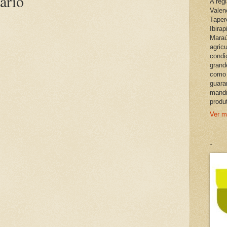
ário
A reg
Valen
Taper
Ibira
Maraú
agric
condi
grand
como 
guara
mandi
produ
Ver m
.