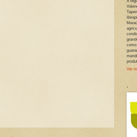
A reg
Valen
Taper
Ibira
Maraú
agric
condi
grand
como 
guara
mandi
produ
Ver m
.