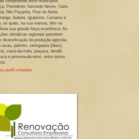
ião compreende onze municípios:
ça, Presidente Tancredo Neves, Cairu,
oá, Nilo Peçanha, Piraí do Norte,
pitanga, Ituberá, Igrapiúna, Camamu e
, os quais, na sua maioria, têm na
ultura sua grande força econômica. As
ções climáticas regionais permitem
e diversificação da produção agrícola,
cacau, palmito, seringueira (látex),
ná, cravo-da-índia, piaçava, dendê,
oca e pimenta-do-reino, entre outros
tos.
eu perfil completo