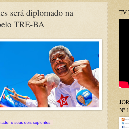
es será diplomado na
TV
pelo TRE-BA
JOR
Nº 
nador e seus dois suplentes.