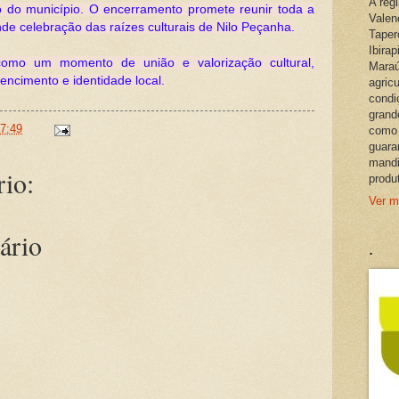
A reg
ro do município. O encerramento promete reunir toda a
Valen
e celebração das raízes culturais de Nilo Peçanha.
Taper
Ibira
mo um momento de união e valorização cultural,
Maraú
ncimento e identidade local.
agric
condi
grand
7:49
como 
guara
mandi
io:
produ
Ver m
ário
.