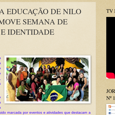
A EDUCAÇÃO DE NILO
TV
MOVE SEMANA DE
E IDENTIDADE
a
á
o
o
,
s
JOR
Nº 
o
a
a
ido marcada por eventos e atividades que destacam a