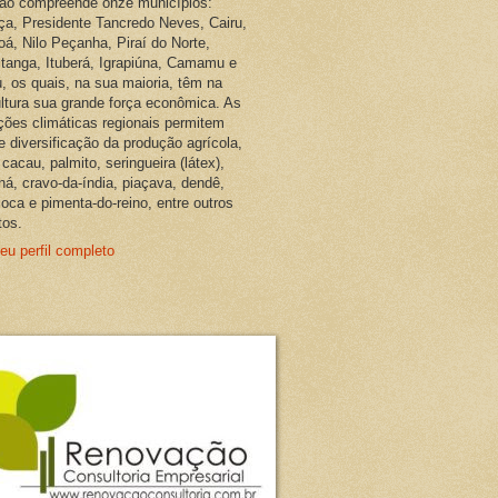
ião compreende onze municípios:
ça, Presidente Tancredo Neves, Cairu,
oá, Nilo Peçanha, Piraí do Norte,
pitanga, Ituberá, Igrapiúna, Camamu e
, os quais, na sua maioria, têm na
ultura sua grande força econômica. As
ções climáticas regionais permitem
e diversificação da produção agrícola,
cacau, palmito, seringueira (látex),
ná, cravo-da-índia, piaçava, dendê,
oca e pimenta-do-reino, entre outros
tos.
eu perfil completo