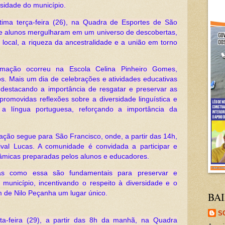
ersidade do município.
tima terça-feira (26), na Quadra de Esportes de São
s e alunos mergulharam em um universo de descobertas,
a local, a riqueza da ancestralidade e a união em torno
ramação ocorreu na Escola Celina Pinheiro Gomes,
s. Mais um dia de celebrações e atividades educativas
destacando a importância de resgatar e preservar as
romovidas reflexões sobre a diversidade linguística e
 a língua portuguesa, reforçando a importância da
mação segue para São Francisco, onde, a partir das 14h,
ival Lucas. A comunidade é convidada a participar e
nâmicas preparadas pelos alunos e educadores.
ivas como essa são fundamentais para preservar e
do município, incentivando o respeito à diversidade e o
m de Nilo Peçanha um lugar único.
BAI
S
ta-feira (29), a partir das 8h da manhã, na Quadra