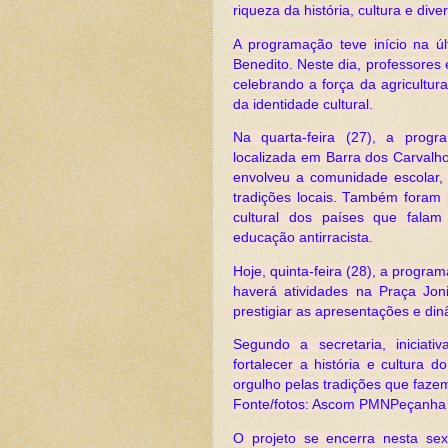
riqueza da história, cultura e div
A programação teve início na úl
Benedito. Neste dia, professore
celebrando a força da agricultur
da identidade cultural.
Na quarta-feira (27), a prog
localizada em Barra dos Carvalho
envolveu a comunidade escolar, 
tradições locais. Também foram p
cultural dos países que falam
educação antirracista.
Hoje, quinta-feira (28), a progra
haverá atividades na Praça Jon
prestigiar as apresentações e di
Segundo a secretaria, iniciat
fortalecer a história e cultura 
orgulho pelas tradições que faze
Fonte/fotos: Ascom PMNPeçanha
O projeto se encerra nesta sex