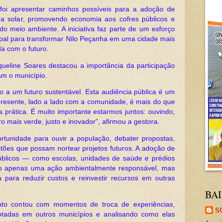
 foi apresentar caminhos possíveis para a adoção de
 a solar, promovendo economia aos cofres públicos e
o meio ambiente. A iniciativa faz parte de um esforço
ipal para transformar Nilo Peçanha em uma cidade mais
a com o futuro.
queline Soares destacou a importância da participação
am o município.
a um futuro sustentável. Esta audiência pública é um
presente, lado a lado com a comunidade, é mais do que
a prática. É muito importante estarmos juntos: ouvindo,
o mais verde, justo e inovador”, afirmou a gestora.
tunidade para ouvir a população, debater propostas,
stões que possam nortear projetos futuros. A adoção de
úblicos — como escolas, unidades de saúde e prédios
ão apenas uma ação ambientalmente responsável, mas
para reduzir custos e reinvestir recursos em outras
BAI
ento contou com momentos de troca de experiências,
S
otadas em outros municípios e analisando como elas