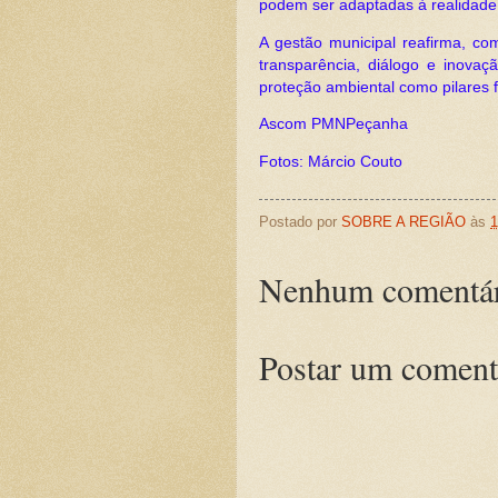
podem ser adaptadas à realidade
A gestão municipal reafirma, c
transparência, diálogo e inova
proteção ambiental como pilares 
Ascom PMNPeçanha
Fotos: Márcio Couto
Postado por
SOBRE A REGIÃO
às
1
Nenhum comentár
Postar um coment