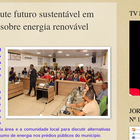
ute futuro sustentável em
TV
 sobre energia renovável
l
o
a
o
s
a
i
e
JOR
m
o
Nº 
o
da área e a comunidade local para discutir alternativas
sumo de energia nos prédios públicos do município.