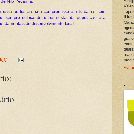
A reg
 de Nilo Peçanha.
Valen
om essa audiência, seu compromisso em trabalhar com
Taper
Ibira
ção, sempre colocando o bem-estar da população e a
Maraú
fundamentais do desenvolvimento local.
agric
condi
grand
como 
guara
mandi
5:44
produ
Ver m
io:
.
ário