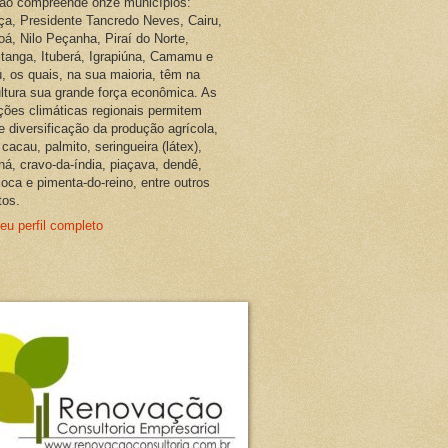
ião compreende onze municípios:
ça, Presidente Tancredo Neves, Cairu,
oá, Nilo Peçanha, Piraí do Norte,
pitanga, Ituberá, Igrapiúna, Camamu e
, os quais, na sua maioria, têm na
ultura sua grande força econômica. As
ções climáticas regionais permitem
e diversificação da produção agrícola,
cacau, palmito, seringueira (látex),
ná, cravo-da-índia, piaçava, dendê,
oca e pimenta-do-reino, entre outros
tos.
eu perfil completo