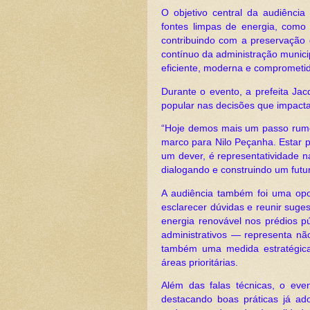
O objetivo central da audiência
fontes limpas de energia, como
contribuindo com a preservação d
contínuo da administração munic
eficiente, moderna e comprometid
Durante o evento, a prefeita Jac
popular nas decisões que impact
“Hoje demos mais um passo rumo 
marco para Nilo Peçanha. Estar 
um dever, é representatividade n
dialogando e construindo um futur
A audiência também foi uma opor
esclarecer dúvidas e reunir suge
energia renovável nos prédios p
administrativos — representa n
também uma medida estratégica 
áreas prioritárias.
Além das falas técnicas, o ev
destacando boas práticas já ad