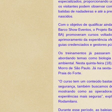
especializados, proporcionando u
os visitantes podem observar com
batidas de nadadeiras e até a p
nascidos.
Com o objetivo de qualificar aind
Barco Show Eventos, o Projeto Ba
BA) promoveram cursos voltado
aprimoramento da experiência ofe
guias credenciados e gestores pú
Os treinamentos já passaram 
abordando temas como biologia
ambiental. Nesta quinta-feira (18)
Morro de São Paulo. Já na sexta-
Praia do Forte.
“O curso tem um conteúdo bastan
segurança, também buscamos de
mostrando como as operadoras 
experiências mais seguras”, exp
Rodamilans.
Durante esse período, as baleias