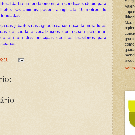
A reg
 litoral da Bahia, onde encontram condições ideais para
Valen
ilhotes. Os animais podem atingir até 16 metros de
Taper
 toneladas.
Ibira
Maraú
ça das jubartes nas águas baianas encanta moradores
agric
atidas de cauda e vocalizações que ecoam pelo mar,
condi
ado em um dos principais destinos brasileiros para
grand
oceanos.
como 
guara
mandi
9:31
produ
Ver m
io:
.
ário