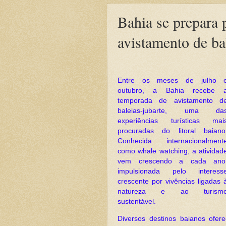
Bahia se prepara 
avistamento de ba
Entre os meses de julho 
outubro, a Bahia recebe 
temporada de avistamento d
baleias-jubarte, uma da
experiências turísticas mai
procuradas do litoral baiano
Conhecida internacionalment
como whale watching, a atividad
vem crescendo a cada ano
impulsionada pelo interess
crescente por vivências ligadas 
natureza e ao turism
sustentável.
Diversos destinos baianos ofe