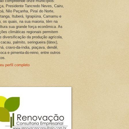
ião compreende onze municípios:
ça, Presidente Tancredo Neves, Cairu,
oá, Nilo Peçanha, Piraí do Norte,
pitanga, Ituberá, Igrapiúna, Camamu e
, os quais, na sua maioria, têm na
ultura sua grande força econômica. As
ções climáticas regionais permitem
e diversificação da produção agrícola,
cacau, palmito, seringueira (látex),
ná, cravo-da-índia, piaçava, dendê,
oca e pimenta-do-reino, entre outros
tos.
eu perfil completo