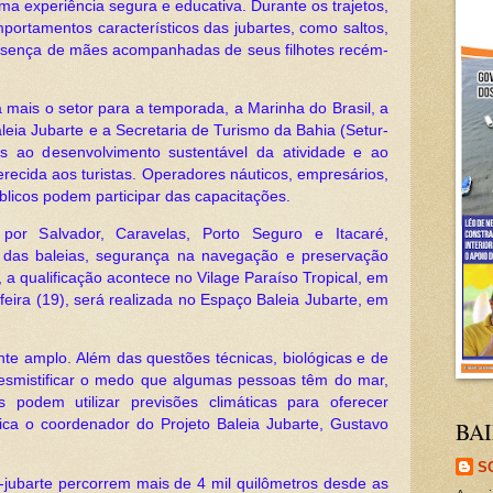
ma experiência segura e educativa. Durante os trajetos,
portamentos característicos das jubartes, como saltos,
resença de mães acompanhadas de seus filhotes recém-
a mais o setor para a temporada, a Marinha do Brasil, a
leia Jubarte e a Secretaria de Turismo da Bahia (Setur-
s ao desenvolvimento sustentável da atividade e ao
recida aos turistas. Operadores náuticos, empresários,
blicos podem participar das capacitações.
por Salvador, Caravelas, Porto Seguro e Itacaré,
 das baleias, segurança na navegação e preservação
, a qualificação acontece no Vilage Paraíso Tropical, em
feira (19), será realizada no Espaço Baleia Jubarte, em
te amplo. Além das questões técnicas, biológicas e de
smistificar o medo que algumas pessoas têm do mar,
podem utilizar previsões climáticas para oferecer
lica o coordenador do Projeto Baleia Jubarte, Gustavo
BAI
S
-jubarte percorrem mais de 4 mil quilômetros desde as