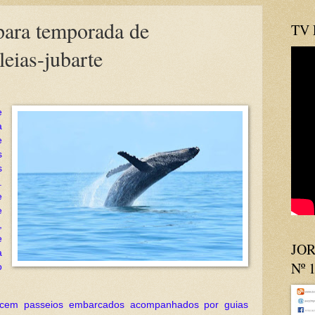
para temporada de
TV
leias-jubarte
e
a
e
s
s
.
e
e
,
e
JOR
à
Nº 
o
recem passeios embarcados acompanhados por guias