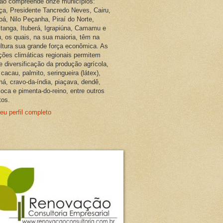
ião compreende onze municípios:
ça, Presidente Tancredo Neves, Cairu,
oá, Nilo Peçanha, Piraí do Norte,
pitanga, Ituberá, Igrapiúna, Camamu e
, os quais, na sua maioria, têm na
ultura sua grande força econômica. As
ções climáticas regionais permitem
e diversificação da produção agrícola,
cacau, palmito, seringueira (látex),
ná, cravo-da-índia, piaçava, dendê,
oca e pimenta-do-reino, entre outros
tos.
eu perfil completo