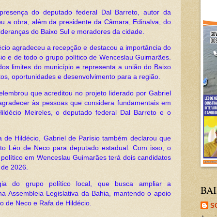
resença do deputado federal Dal Barreto, autor da
ou a obra, além da presidente da Câmara, Edinalva, do
 lideranças do Baixo Sul e moradores da cidade.
écio agradeceu a recepção e destacou a importância do
ísio e de todo o grupo político de Wenceslau Guimarães.
dos limites do município e representa a união do Baixo
os, oportunidades e desenvolvimento para a região.
lembrou que acreditou no projeto liderado por Gabriel
 agradecer às pessoas que considera fundamentais em
, Hildécio Meireles, o deputado federal Dal Barreto e o
a de Hildécio, Gabriel de Parísio também declarou que
ato Léo de Neco para deputado estadual. Com isso, o
 político em Wenceslau Guimarães terá dois candidatos
 de 2026.
gia do grupo político local, que busca ampliar a
BAI
 na Assembleia Legislativa da Bahia, mantendo o apoio
o de Neco e Rafa de Hildécio.
S