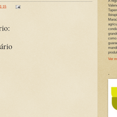
A reg
Valen
1:15
Taper
Ibira
Maraú
agric
io:
condi
grand
como 
ário
guara
mandi
produ
Ver m
.