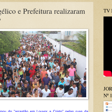
ico e Prefeitura realizaram
TV
"
JOR
Nº 
ipou do "arrastão em Louvor a Cristo" pelas ruas da