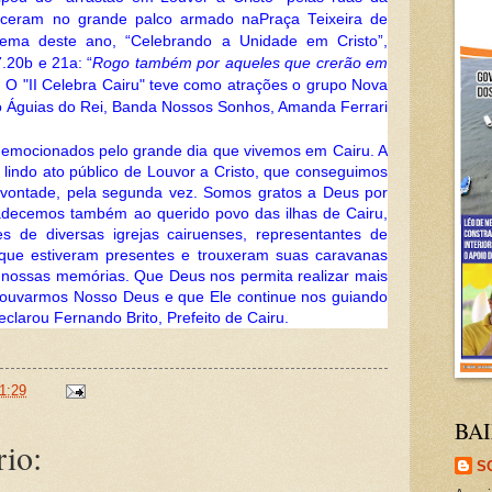
eceram no grande palco armado na
Praça Teixeira de
ema deste ano, “Celebrando a Unidade em Cristo”,
20b e 21a: “
Ro
go também por aqueles que crerão em
. O "II Celebra Cairu" teve como atrações o grupo Nova
io Águias do Rei, Banda Nossos Sonhos, Amanda Ferrari
emocionados pelo grande dia que vivemos em Cairu. A
lindo ato público de Louvor a Cristo, que conseguimos
e vontade, pela segunda vez. Somos gratos a Deus por
gradecemos também ao querido povo das ilhas de Cairu,
es de diversas igrejas cairuenses, representantes de
 que estiveram presentes e trouxeram suas caravanas
 nossas memórias. Que Deus nos permita realizar mais
Louvarmos Nosso Deus e que Ele continue nos guiando
clarou Fernando Brito, Prefeito de Cairu.
1:29
BAI
io:
S