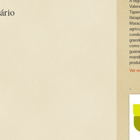
A reg
Valen
ário
Taper
Ibira
Maraú
agric
condi
grand
como 
guara
mandi
produ
Ver m
.