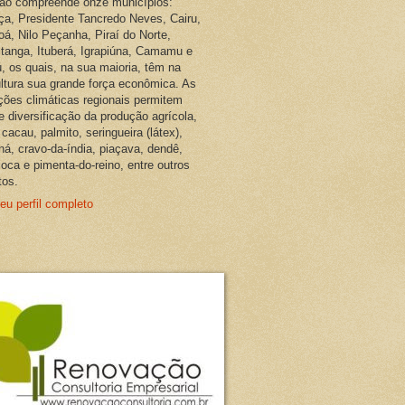
ião compreende onze municípios:
ça, Presidente Tancredo Neves, Cairu,
oá, Nilo Peçanha, Piraí do Norte,
pitanga, Ituberá, Igrapiúna, Camamu e
, os quais, na sua maioria, têm na
ultura sua grande força econômica. As
ções climáticas regionais permitem
e diversificação da produção agrícola,
cacau, palmito, seringueira (látex),
ná, cravo-da-índia, piaçava, dendê,
oca e pimenta-do-reino, entre outros
tos.
eu perfil completo