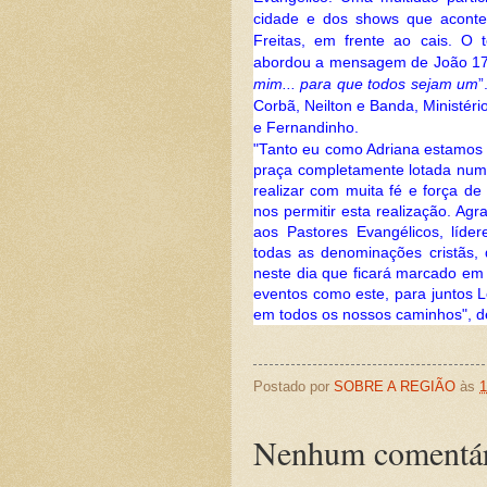
cidade e dos shows que acont
Freitas
, em frente ao cais.
O t
abordou a mensagem de João 17.
mim...
para que todos sejam um
”
Corbã, Neilton e Banda, Ministér
e Fernandinho.
"
Tanto eu como Adriana estamos 
praça completamente lotada num 
realizar com muita fé e força d
nos permitir esta realização. A
aos Pastores Evangélicos, líder
todas as denominações cristãs,
neste dia que ficará marcado em
eventos como este, para juntos 
em todos os nossos caminhos", de
Postado por
SOBRE A REGIÃO
às
1
Nenhum comentár