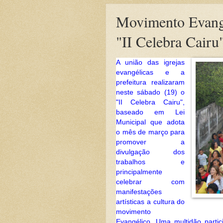
Movimento Evangél
"II Celebra Cairu
A união das igrejas
evangélicas e a
prefeitura realizaram
neste sábado (19) o
"II Celebra Cairu",
baseado em Lei
Municipal que adota
o mês de março para
promover a
divulgação dos
trabalhos e
principalmente
celebrar com
manifestações
artísticas a cultura do
movimento
Evangélico.
Uma multidão partic